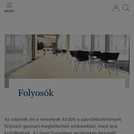
MENU
Folyosók
Az edzések és a versenyek között a sportlétesítmények
folyosói gyorsan megtelhetnek emberekkel, majd újra
kiürülhetnek. Az ilyen forgalmas területeken használt