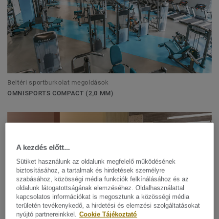
Beltéri sportburkolat megoldások
OMNISPORTS COMPACT (2,0 MM)
A kezdés előtt...
Sütiket használunk az oldalunk megfelelő működésének
biztosításához, a tartalmak és hirdetések személyre
szabásához, közösségi média funkciók felkínálásához és az
oldalunk látogatottságának elemzéséhez. Oldalhasználattal
kapcsolatos információkat is megosztunk a közösségi média
területén tevékenykedő, a hirdetési és elemzési szolgáltatásokat
nyújtó partnereinkkel.
Cookie Tájékoztató