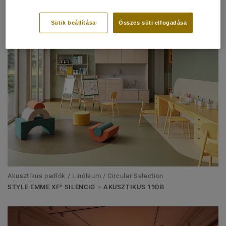
Falburkolatok
Sütik beállítása
Összes süti elfogadása
PROTECTWALL (1.5 MM)
Akusztikus padlók / Linóleum / Circular Selection
STYLE EMME XF² SILENCIO – AKUSZTIKUS 19DB