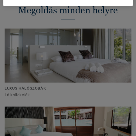
Megoldás minden helyre
LUXUS HÁLÓSZOBÁK
16 kollekciók