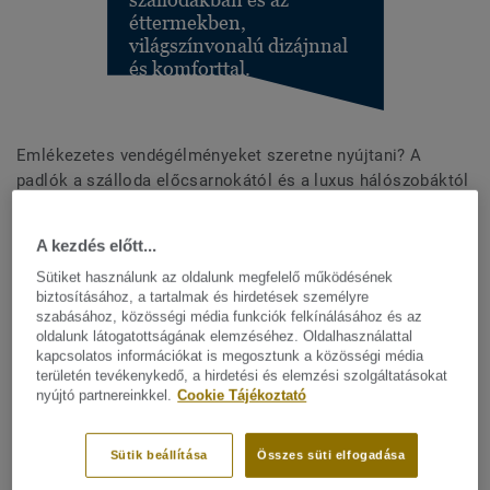
éttermekben,
világszínvonalú dizájnnal
és komforttal.
Emlékezetes vendégélményeket szeretne nyújtani? A
padlók a szálloda előcsarnokától és a luxus hálószobáktól
az éttermekig és bárokig a padlóburkolatok egyfajta
világszínvonalú dizájnnal, komforttal és tisztaságérzettel
A kezdés előtt...
szolgálnak. Azonnal közvetítse a márkaarculatát a színek
Sütiket használunk az oldalunk megfelelő működésének
és dizájnok óriási választékával, egy sor különféle anyag,
biztosításához, a tartalmak és hirdetések személyre
pl. PVC, szalagparketta, laminált padló és szőnyeg
szabásához, közösségi média funkciók felkínálásához és az
segítségével. Védje és szolgálja a vendégeit olyan
oldalunk látogatottságának elemzéséhez. Oldalhasználattal
fenntartható padlóburkolati megoldásokkal, amelyek
kapcsolatos információkat is megosztunk a közösségi média
területén tevékenykedő, a hirdetési és elemzési szolgáltatásokat
tiszteletben tartják a környezetet, és hozzájárulnak azok jó
nyújtó partnereinkkel.
Cookie Tájékoztató
közérzetéhez.
Sütik beállítása
Összes süti elfogadása