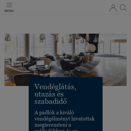
MENU
Vendéglátás,
utazás és
szabadidő
A padlók a kiváló
vendégélményt hivatottak
megteremteni a
szállodákban és az