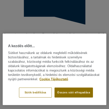
A sportesemények, wellness központok és sportcsarnokok
egészséges testmozgást kínálnak minden korosztály
képviselői számára, hogy eddzenek, jól érezzék magukat,
A kezdés előtt...
és megvalósítsák személyes céljaikat. A padlóburkolat
Sütiket használunk az oldalunk megfelelő működésének
segítő szerepet tölt be a biztonság garantálásával, a
biztosításához, a tartalmak és hirdetések személyre
szabásához, közösségi média funkciók felkínálásához és az
komfort biztosításával és a sportteljesítmény javításával.
oldalunk látogatottságának elemzéséhez. Oldalhasználattal
A PVC-től és a linóleumtól kezdve a szalagparketta
kapcsolatos információkat is megosztunk a közösségi média
felületekig, a sportburkolati megoldások széles körét
területén tevékenykedő, a hirdetési és elemzési szolgáltatásokat
kínáljuk a sporttevékenységek egyes szintjei által
nyújtó partnereinkkel.
Cookie Tájékoztató
támasztott követelmények teljesítéséhez, a kedvtelésből
végzett testmozgástól és a szabadidős tevékenységektől
Sütik beállítása
Összes süti elfogadása
kezdve a szigorúbb versenyszintekig.