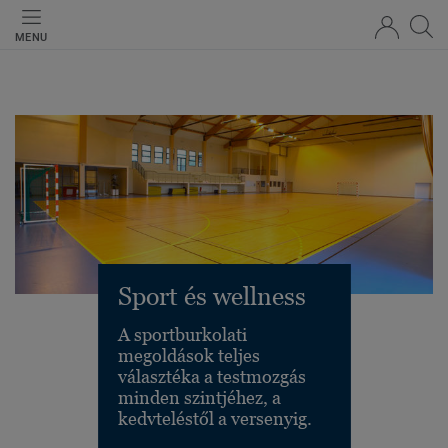
MENU
Sport és wellness
A sportburkolati
megoldások teljes
választéka a testmozgás
minden szintjéhez, a
kedvteléstől a versenyig.