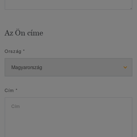
Az Ön címe
Ország
*
Cím
*