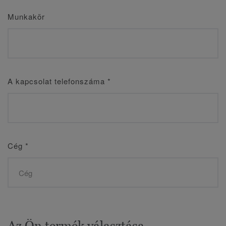
Munkakör
A kapcsolat telefonszáma
*
Cég
*
Az Ön termék választása