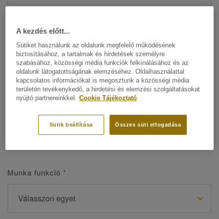
A kezdés előtt...
Sütiket használunk az oldalunk megfelelő működésének
Név
*
biztosításához, a tartalmak és hirdetések személyre
szabásához, közösségi média funkciók felkínálásához és az
oldalunk látogatottságának elemzéséhez. Oldalhasználattal
kapcsolatos információkat is megosztunk a közösségi média
területén tevékenykedő, a hirdetési és elemzési szolgáltatásokat
nyújtó partnereinkkel.
Cookie Tájékoztató
Vezetéknév
*
Sütik beállítása
Összes süti elfogadása
Munka funkció
*