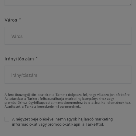
Város
*
Irányítószám
*
A fent összegyűjtött adatokat a Tarkett dolgozza fel, hogy válaszoljon kérésére.
Az adatokat a Tarkett felhasználhatja marketing kampányokhoz vagy
promóciókhoz, ügyfélkapcsolat-menedzsmenthez és statisztikai elemzésekhez.
Átadhatók a Tarkett kereskedelmi partnereinek.
A négyzet bejelölésével nem vagyok hajlandó marketing
információkat vagy promóciókat kapni a Tarketttől.