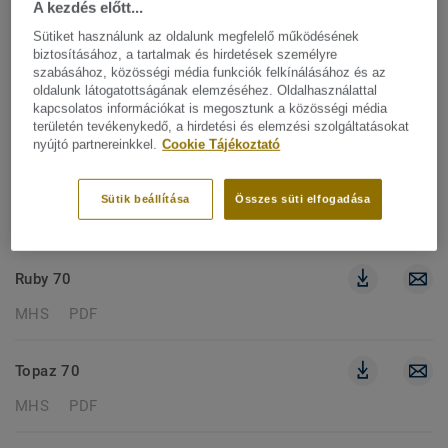
A kezdés előtt...
130 dokumentumok
Sütiket használunk az oldalunk megfelelő működésének
biztosításához, a tartalmak és hirdetések személyre
szabásához, közösségi média funkciók felkínálásához és az
MHS
oldalunk látogatottságának elemzéséhez. Oldalhasználattal
kapcsolatos információkat is megosztunk a közösségi média
Szűrők törlése
területén tevékenykedő, a hirdetési és elemzési szolgáltatásokat
nyújtó partnereinkkel.
Cookie Tájékoztató
CLASSIC 40
Sütik beállítása
Összes süti elfogadása
MHS
PDF
Ruby 70
MHS
PDF
Topaz 70
MHS
PDF