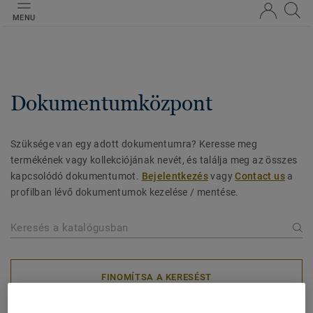
MENU
Dokumentumközpont
Szüksége van egy adott dokumentumra? Keresse meg
termékének vagy kollekciójának nevét, és találja meg az összes
kapcsolódó dokumentumot.
Bejelentkezés
vagy
Contact us
a
profilban lévő dokumentumok kezelése / mentése.
FINOMÍTSA A KERESÉST