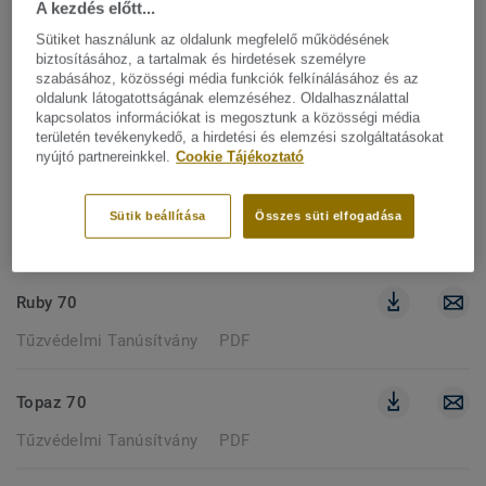
A kezdés előtt...
93 dokumentumok
Sütiket használunk az oldalunk megfelelő működésének
biztosításához, a tartalmak és hirdetések személyre
szabásához, közösségi média funkciók felkínálásához és az
TŰZVÉDELMI TANÚSÍTVÁNY
oldalunk látogatottságának elemzéséhez. Oldalhasználattal
kapcsolatos információkat is megosztunk a közösségi média
Szűrők törlése
területén tevékenykedő, a hirdetési és elemzési szolgáltatásokat
nyújtó partnereinkkel.
Cookie Tájékoztató
CLASSIC 40
Sütik beállítása
Összes süti elfogadása
Tűzvédelmi Tanúsítvány
PDF
Ruby 70
Tűzvédelmi Tanúsítvány
PDF
Topaz 70
Tűzvédelmi Tanúsítvány
PDF