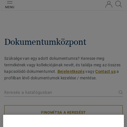
MENU
Dokumentumközpont
Szüksége van egy adott dokumentumra? Keresse meg
termékének vagy kollekciójának nevét, és találja meg az összes
kapcsolódó dokumentumot.
Bejelentkezés
vagy
Contact us
a
profilban lévő dokumentumok kezelése / mentése.
FINOMÍTSA A KERESÉST