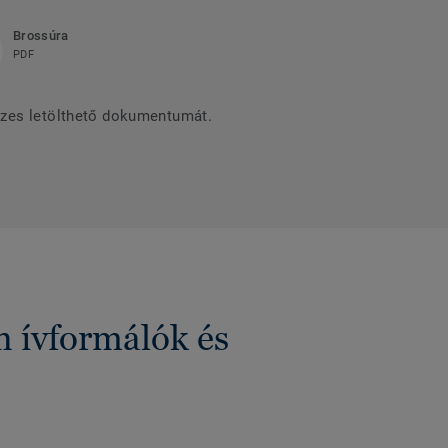
Brossúra
PDF
szes letölthető dokumentumát.
n ívformálók és