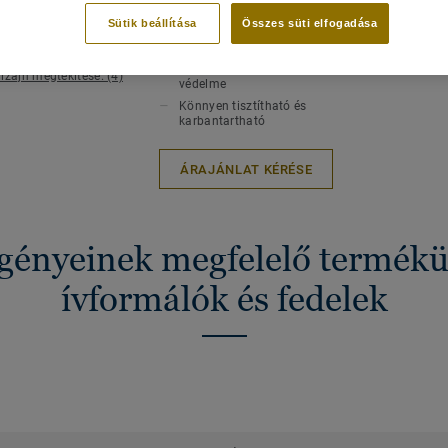
Hossz
A gyenge ponton alátámasztott
Sütik beállítása
Összes süti elfogadása
padlóburkolat lekerekített szöget
képez
A padlóburkolat felső részének
izájn megtekitése. (4)
védelme
Könnyen tisztítható és
karbantartható
ÁRAJÁNLAT KÉRÉSE
igényeinek megfelelő termékü
ívformálók és fedelek