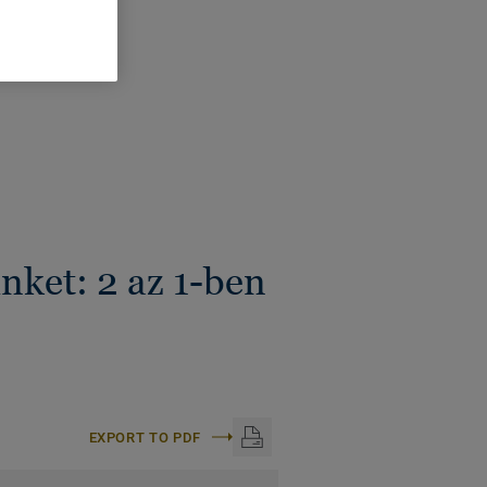
:
2 Méter
nket: 2 az 1-ben
EXPORT TO PDF