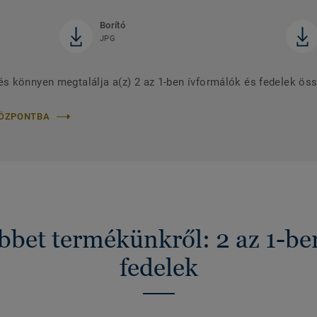
Borító
JPG
s könnyen megtalálja a(z) 2 az 1-ben ívformálók és fedelek ös
KÖZPONTBA
bet termékünkről: 2 az 1-be
fedelek