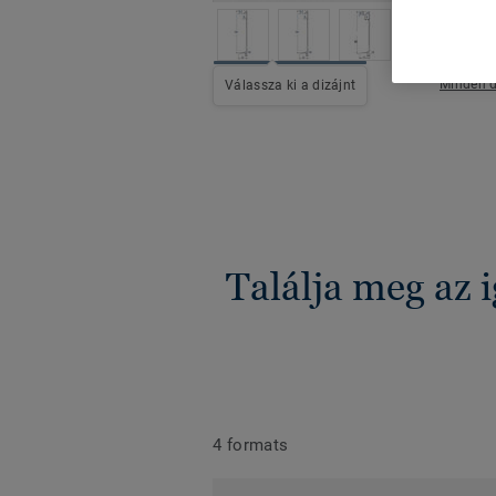
Minden d
Válassza ki a dizájnt
Találja meg az 
4 formats