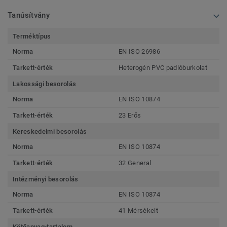
Tanúsítvány
Terméktípus
Norma
EN ISO 26986
Tarkett-érték
Heterogén PVC padlóburkolat
Lakossági besorolás
Norma
EN ISO 10874
Tarkett-érték
23 Erős
Kereskedelmi besorolás
Norma
EN ISO 10874
Tarkett-érték
32 General
Intézményi besorolás
Norma
EN ISO 10874
Tarkett-érték
41 Mérsékelt
Kötőanyag-tartalom