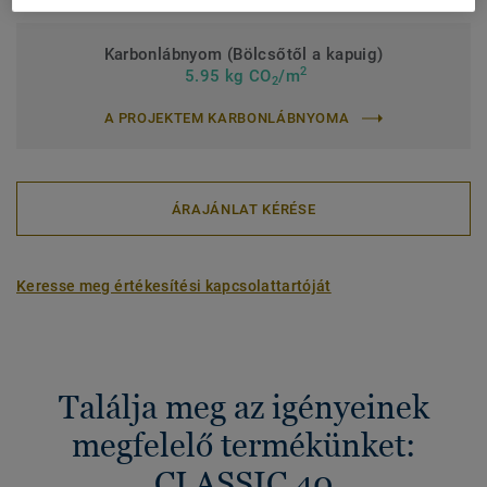
Karbonlábnyom (Bölcsőtől a kapuig)
2
5.95 kg CO
/m
2
A PROJEKTEM KARBONLÁBNYOMA
ÁRAJÁNLAT KÉRÉSE
Keresse meg értékesítési kapcsolattartóját
Találja meg az igényeinek
megfelelő termékünket:
CLASSIC 40