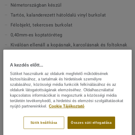
a tereknek, valamint biztosítja a kényelmet és a
Németországban készül
tartósságot. A Classic 40 2, 3 és 4 méteres formátumban
Tartós, kalanderezett hátoldalú vinyl burkolat
kapható, lehetővé téve a zökkenőmentes fektetést.
Félobjekt, tekercses burkolat
0,40mm-es koptatóréteg
Kiválóan ellenáll a kopásnak, karcolásnak és foltoknak
Könnyen fektethető és karbantartható
15 év garancia
A kezdés előtt...
Sütiket használunk az oldalunk megfelelő működésének
biztosításához, a tartalmak és hirdetések személyre
MŰSZAKI ÉS KÖRNYEZETVÉDELMI ELŐÍRÁSOK
szabásához, közösségi média funkciók felkínálásához és az
Terméktípus:
Heterogén PVC padlóburkolat
oldalunk látogatottságának elemzéséhez. Oldalhasználattal
kapcsolatos információkat is megosztunk a közösségi média
Lakossági besorolás:
23 Erős
területén tevékenykedő, a hirdetési és elemzési szolgáltatásokat
nyújtó partnereinkkel.
Cookie Tájékoztató
Kereskedelmi besorolás:
32 General
Intézményi besorolás:
41 Mérsékelt
Sütik beállítása
Összes süti elfogadása
Kötőanyag-tartalom:
Type I