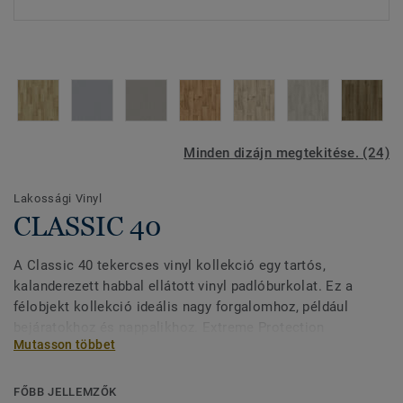
Minden dizájn megtekitése. (24)
Lakossági Vinyl
CLASSIC 40
A Classic 40 tekercses vinyl kollekció egy tartós,
kalanderezett habbal ellátott vinyl padlóburkolat. Ez a
félobjekt kollekció ideális nagy forgalomhoz, például
bejáratokhoz és nappalikhoz. Extreme Protection
Mutasson többet
felületkezelésünkkel padlója rendkívül ellenálló, könnyen
tisztán tartható és szép. A kollekció nagyszerű értéket
kínál, miközben otthonos és meghitt hangulatot kölcsönöz
FŐBB JELLEMZŐK