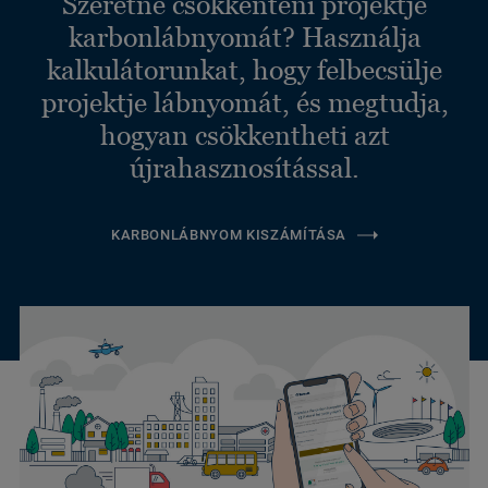
Szeretné csökkenteni projektje
karbonlábnyomát? Használja
kalkulátorunkat, hogy felbecsülje
projektje lábnyomát, és megtudja,
hogyan csökkentheti azt
újrahasznosítással.
KARBONLÁBNYOM KISZÁMÍTÁSA