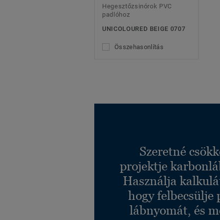
Hegesztőzsinórok PVC
padlóhoz
UNICOLOURED BEIGE 0707
Összehasonlítás
Szeretné csökk
projektje karbonl
Használja kalkulá
hogy felbecsülje 
lábnyomát, és m