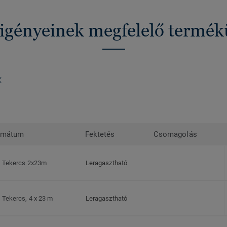
 igényeinek megfelelő termé
rmátum
Fektetés
Csomagolás
Tekercs 2x23m
Leragasztható
Tekercs, 4 x 23 m
Leragasztható