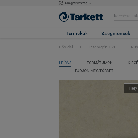
Magyarország
Ruby 70
- Agreg
Termékek
Szegmensek
Főoldal
Heterogén PVC
Rub
LEÍRÁS
FORMÁTUMOK
KIEG
TUDJON MEG TÖBBET
Hely