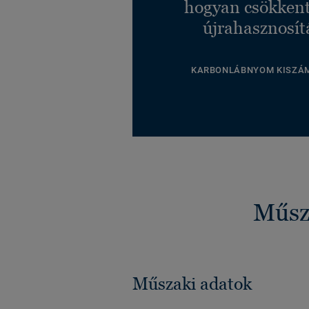
hogyan csökkent
újrahasznosít
KARBONLÁBNYOM KISZÁ
Műsza
Műszaki adatok