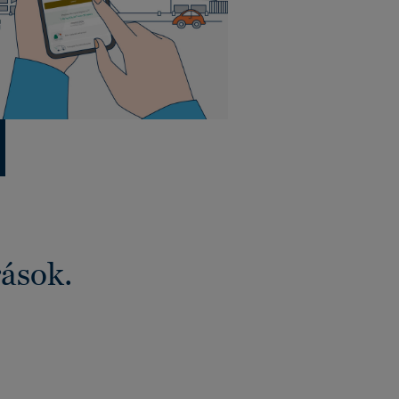
rások.