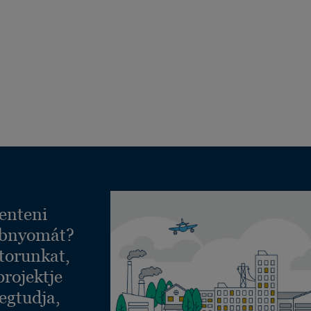
enteni
ábnyomát?
torunkat,
projektje
egtudja,