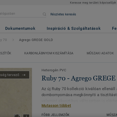
Keresse meg területi képviselőjét
Részletes keresés
o GREGE GOLD
Dokumentumok
Inspiráció & Szolgáltatások
Fe
y 70
Agrego GREGE GOLD
ÉSZÍTŐK
KARBONLÁBNYOM KISZÁMÍTÁSA
MŰSZAKI ADATOK
Heterogén PVC
iség tervező
Ruby 70 - Agrego GREG
Az új Ruby 70 kollekció kiválóan ellenáll
dombornyomása megkönnyíti a tisztítást 
valamint akusztikus változatban is elérhe
Mutasson többet
harmóniát a különböző tereken keresztül
miatt a Ruby 70 jó válasz az oktatási, e
FŐBB JELLEMZŐK
MŰSZA