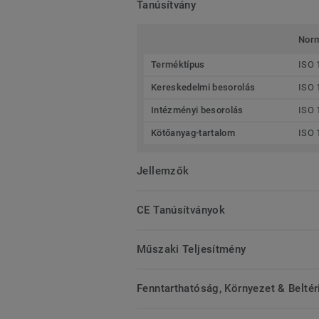
Tanúsítvány
Nor
Terméktípus
ISO 
Kereskedelmi besorolás
ISO 
Intézményi besorolás
ISO 
Kötőanyag-tartalom
ISO 
Jellemzők
CE Tanúsítványok
Műszaki Teljesítmény
Fenntarthatóság, Környezet & Belté