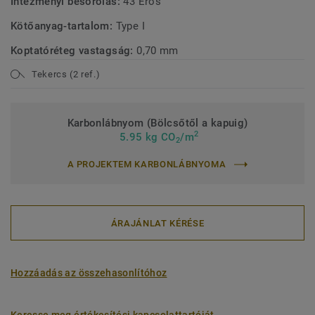
Intézményi besorolás:
43 Erős
Kötőanyag-tartalom:
Type I
Koptatóréteg vastagság:
0,70 mm
Tekercs (2 ref.)
Karbonlábnyom (Bölcsőtől a kapuig)
2
5.95 kg CO
/m
2
A PROJEKTEM KARBONLÁBNYOMA
ÁRAJÁNLAT KÉRÉSE
Hozzáadás az összehasonlítóhoz