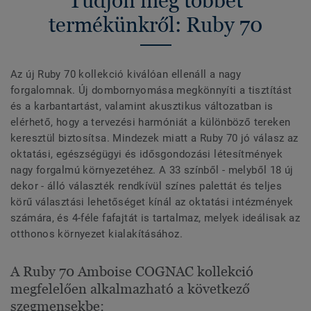
Tudjon meg többet
termékünkről: Ruby 70
Az új Ruby 70 kollekció kiválóan ellenáll a nagy
forgalomnak. Új dombornyomása megkönnyíti a tisztítást
és a karbantartást, valamint akusztikus változatban is
elérhető, hogy a tervezési harmóniát a különböző tereken
keresztül biztosítsa. Mindezek miatt a Ruby 70 jó válasz az
oktatási, egészségügyi és idősgondozási létesítmények
nagy forgalmú környezetéhez. A 33 színből - melyből 18 új
dekor - álló választék rendkívül színes palettát és teljes
körű választási lehetőséget kínál az oktatási intézmények
számára, és 4-féle fafajtát is tartalmaz, melyek ideálisak az
otthonos környezet kialakításához.
A Ruby 70 Amboise COGNAC kollekció
megfelelően alkalmazható a következő
szegmensekbe: