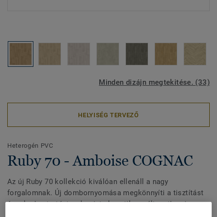
Minden dizájn megtekitése. (33)
HELYISÉG TERVEZŐ
Heterogén PVC
Ruby 70 - Amboise COGNAC
Az új Ruby 70 kollekció kiválóan ellenáll a nagy
forgalomnak. Új dombornyomása megkönnyíti a tisztítást
és a karbantartást, valamint akusztikus változatban is
elérhető, hogy a tervezési harmóniát a különböző tereken