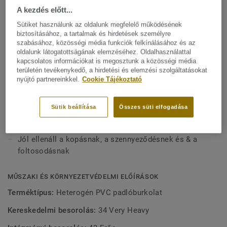
Mutasson többet
keresztül biztosítsa. Mindezek miatt a Ruby 70 jó válasz az
A kezdés előtt...
oktatási, egészségügyi és idősgondozási létesítmények
Sütiket használunk az oldalunk megfelelő működésének
nagy forgalmú környezetéhez. A 33 színből - melyből 18 új
FŐBB JELLEMZŐK
biztosításához, a tartalmak és hirdetések személyre
szabásához, közösségi média funkciók felkínálásához és az
dekor - álló választék rendkívül színes palettát és teljes
Európában készül
oldalunk látogatottságának elemzéséhez. Oldalhasználattal
körű választási lehetőséget kínál az oktatási intézmények
kapcsolatos információkat is megosztunk a közösségi média
33 színből álló választék, speciálisan az oktatási és
számára, és 4-féle fafajtát is tartalmaz, melyek ideálisak az
területén tevékenykedő, a hirdetési és elemzési szolgáltatásokat
idősgondozási környezetek számára tervezve
otthonos környezet kialakításához.
nyújtó partnereinkkel.
Cookie Tájékoztató
Ideális a nagy igénybevételnek kitett területek számára:
0,70 mm-es PVC koptatóréteg
Sütik beállítása
Összes süti elfogadása
TopClean™ PUR erősítésű felületkezelés
Jól ellenáll a kopásnak, a szennyeződésnek és & a
foltosodásnak
MŰSZAKI ÉS KÖRNYEZETVÉDELMI ELŐÍRÁSOK
Terméktípus:
Heterogén PVC padlóburkolat
Kereskedelmi besorolás:
34 Very Heavy