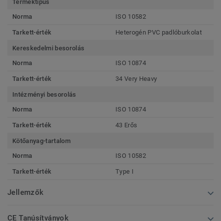
Terméktípus
Norma
ISO 10582
Tarkett-érték
Heterogén PVC padlóburkolat
Kereskedelmi besorolás
Norma
ISO 10874
Tarkett-érték
34 Very Heavy
Intézményi besorolás
Norma
ISO 10874
Tarkett-érték
43 Erős
Kötőanyag-tartalom
Norma
ISO 10582
Tarkett-érték
Type I
Jellemzők
CE Tanúsítványok