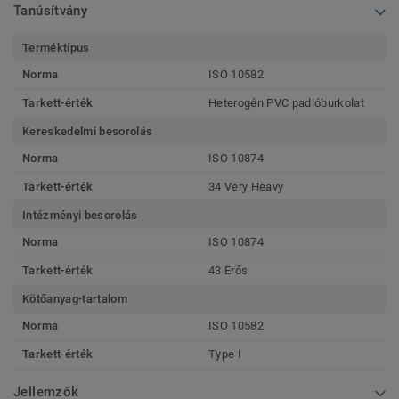
Tanúsítvány
Terméktípus
Norma
ISO 10582
Tarkett-érték
Heterogén PVC padlóburkolat
Kereskedelmi besorolás
Norma
ISO 10874
Tarkett-érték
34 Very Heavy
Intézményi besorolás
Norma
ISO 10874
Tarkett-érték
43 Erős
Kötőanyag-tartalom
Norma
ISO 10582
Tarkett-érték
Type I
Jellemzők