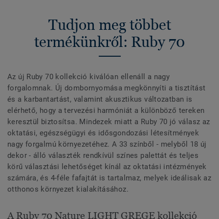
Tudjon meg többet
termékünkről: Ruby 70
Az új Ruby 70 kollekció kiválóan ellenáll a nagy
forgalomnak. Új dombornyomása megkönnyíti a tisztítást
és a karbantartást, valamint akusztikus változatban is
elérhető, hogy a tervezési harmóniát a különböző tereken
keresztül biztosítsa. Mindezek miatt a Ruby 70 jó válasz az
oktatási, egészségügyi és idősgondozási létesítmények
nagy forgalmú környezetéhez. A 33 színből - melyből 18 új
dekor - álló választék rendkívül színes palettát és teljes
körű választási lehetőséget kínál az oktatási intézmények
számára, és 4-féle fafajtát is tartalmaz, melyek ideálisak az
otthonos környezet kialakításához.
A Ruby 70 Nature LIGHT GREGE kollekció