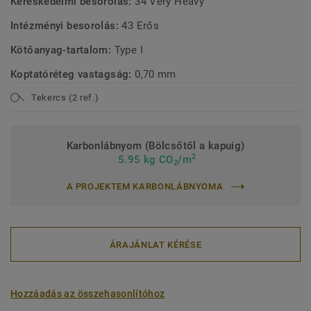
Kereskedelmi besorolás:
34 Very Heavy
Intézményi besorolás:
43 Erős
Kötőanyag-tartalom:
Type I
Koptatóréteg vastagság:
0,70 mm
Tekercs (2 ref.)
Karbonlábnyom (Bölcsőtől a kapuig)
2
5.95 kg CO
/m
2
A PROJEKTEM KARBONLÁBNYOMA
ÁRAJÁNLAT KÉRÉSE
Hozzáadás az összehasonlítóhoz