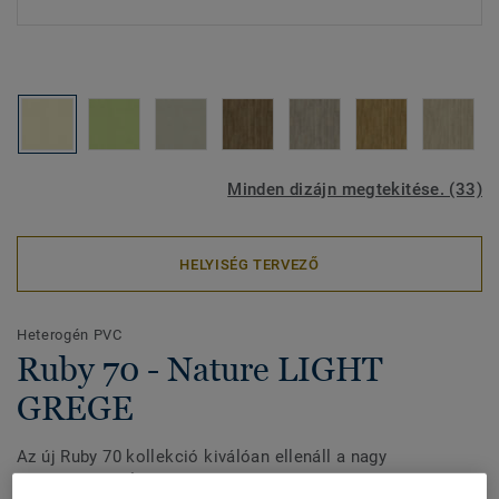
Minden dizájn megtekitése. (33)
HELYISÉG TERVEZŐ
Heterogén PVC
Ruby 70 - Nature LIGHT
GREGE
Az új Ruby 70 kollekció kiválóan ellenáll a nagy
forgalomnak. Új dombornyomása megkönnyíti a tisztítást