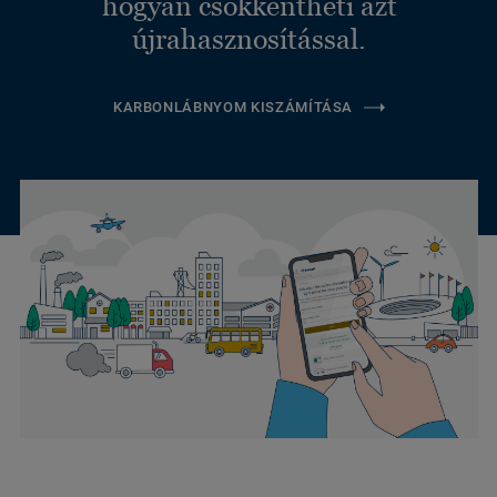
hogyan csökkentheti azt
újrahasznosítással.
KARBONLÁBNYOM KISZÁMÍTÁSA