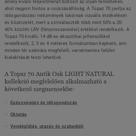
amely kiváló teljesítményt biztosít az olyan területeken,
ahol nagyon fontos a csúszásállóság. A Topaz 70 javítja az
idősgondozási intézmények lakóinak vizuális érzékelését
és közérzetét, mert a színválaszték több mint 50%-a 20-
40% közötti LRV (fényvisszaverési) értékkel rendelkezik. A
Topaz 70 kiváló, 14 dB-es akusztikai jellemzőkkel
rendelkezik, 2, 3 és 4 méteres formátumban kapható, ami
minden tér számára megfelelő, varratmentes felület
kialakítását teszi lehetővé.
A Topaz 70 Antik Oak LIGHT NATURAL
kollekció megfelelően alkalmazható a
következő szegmensekbe:
Egészségügy és idősgondozás
Oktatás
Vendéglátás, utazás és szabadidő