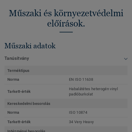
Műszaki és környezetvédelmi
előírások.
Műszaki adatok
Tanúsítvány
Terméktípus
Norma
EN ISO 11638
Habalátétes heterogén vinyl
Tarkett-érték
padlóburkolat
Kereskedelmi besorolás
Norma
ISO 10874
Tarkett-érték
34 Very Heavy
Intézményi besorolás