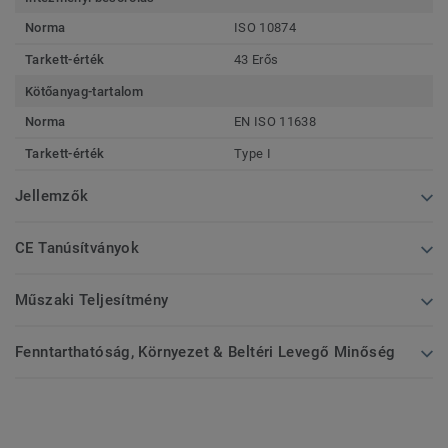
Norma
ISO 10874
Tarkett-érték
43 Erős
Kötőanyag-tartalom
Norma
EN ISO 11638
Tarkett-érték
Type I
Jellemzők
CE Tanúsítványok
Műszaki Teljesítmény
Fenntarthatóság, Környezet & Beltéri Levegő Minőség