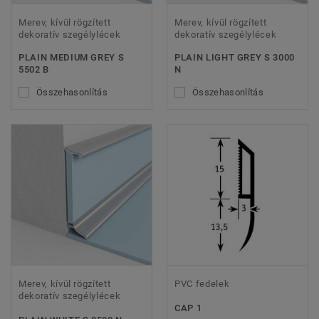
Merev, kívül rögzített
Merev, kívül rögzített
dekoratív szegélylécek
dekoratív szegélylécek
PLAIN MEDIUM GREY S
PLAIN LIGHT GREY S 3000
5502 B
N
Összehasonlítás
Összehasonlítás
Merev, kívül rögzített
PVC fedelek
dekoratív szegélylécek
CAP 1