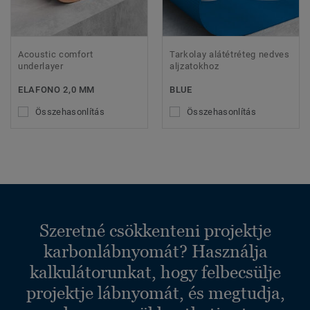
Acoustic comfort
Tarkolay alátétréteg nedves
underlayer
aljzatokhoz
ELAFONO 2,0 MM
BLUE
Összehasonlítás
Összehasonlítás
Szeretné csökkenteni projektje
karbonlábnyomát? Használja
kalkulátorunkat, hogy felbecsülje
projektje lábnyomát, és megtudja,