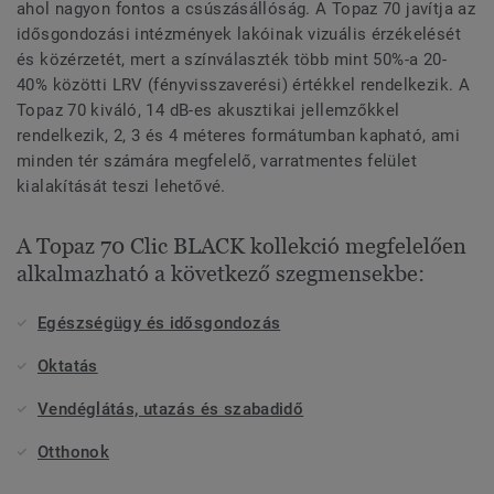
ahol nagyon fontos a csúszásállóság. A Topaz 70 javítja az
idősgondozási intézmények lakóinak vizuális érzékelését
és közérzetét, mert a színválaszték több mint 50%-a 20-
40% közötti LRV (fényvisszaverési) értékkel rendelkezik. A
Topaz 70 kiváló, 14 dB-es akusztikai jellemzőkkel
rendelkezik, 2, 3 és 4 méteres formátumban kapható, ami
minden tér számára megfelelő, varratmentes felület
kialakítását teszi lehetővé.
A Topaz 70 Clic BLACK kollekció megfelelően
alkalmazható a következő szegmensekbe:
Egészségügy és idősgondozás
Oktatás
Vendéglátás, utazás és szabadidő
Otthonok