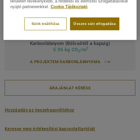
Kötőanyag-tartalom:
Type I
területén tevékenykedő, a hirdetési és elemzési szolgáltatásokat
nyújtó partnereinkkel.
Cookie Tájékoztató
Teljes vastagság:
2,50 mm
Tekercs (3 ref.)
Sütik beállítása
Összes süti elfogadása
Karbonlábnyom (Bölcsőtől a kapuig)
2
5.95 kg CO
/m
2
A PROJEKTEM KARBONLÁBNYOMA
ÁRAJÁNLAT KÉRÉSE
Hozzáadás az összehasonlítóhoz
Keresse meg értékesítési kapcsolattartóját