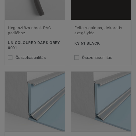
Hegesztőzsinórok PVC
Félig rugalmas, dekoratív
padlóhoz
szegélyléc
UNICOLOURED DARK GREY
KS 61 BLACK
0001
Összehasonlítás
Összehasonlítás