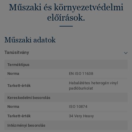
Műszaki és környezetvédelmi
előírások.
Műszaki adatok
Tanúsítvány
Terméktípus
Norma
EN ISO 11638
Habalátétes heterogén vinyl
Tarkett-érték
padlóburkolat
Kereskedelmi besorolás
Norma
ISO 10874
Tarkett-érték
34 Very Heavy
Intézményi besorolás