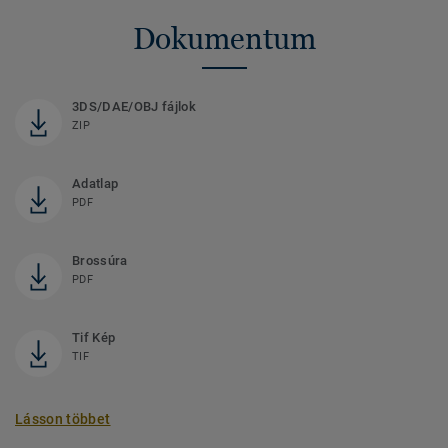
Dokumentum
3DS/DAE/OBJ fájlok
ZIP
Adatlap
PDF
Brossúra
PDF
Tif Kép
TIF
Lásson többet