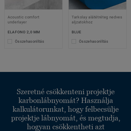
Acoustic comfort
Tarkolay alátétréteg nedves
underlayer
aljzatokhoz
ELAFONO 2,0 MM
BLUE
Összehasonlítás
Összehasonlítás
Szeretné csökkenteni projektje
karbonlábnyomát? Használja
kalkulátorunkat, hogy felbecsülje
projektje lábnyomát, és megtudja,
hogyan csökkentheti azt