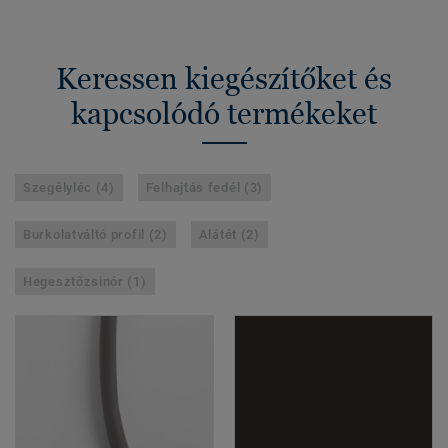
Keressen kiegészítőket és
kapcsolódó termékeket
Szegélyléc (4)
Felhajtás fedél (3)
Burkolatváltó profil (2)
Alátét (2)
Hegesztőzsinór (1)