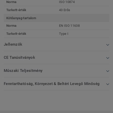
Norma
ISO 10874
Tarkett-érték
43 Erős
Kötőanyag-tartalom
Norma
EN ISO 11638
Tarkett-érték
Type I
Jellemzők
CE Tanúsítványok
Műszaki Teljesítmény
Fenntarthatóság, Környezet & Beltéri Levegő Minőség