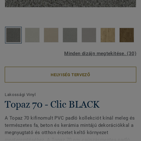
Minden dizájn megtekitése. (30)
HELYISÉG TERVEZŐ
Lakossági Vinyl
Topaz 70 - Clic BLACK
A Topaz 70 kifinomult PVC padló kollekciót kínál meleg és
természetes fa, beton és kerámia mintájú dekorációkkal a
megnyugtató és otthon érzetet keltő környezet
megteremtéséhez. A Topaz 70 egy csúszásmentes padló,