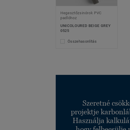
Hegesztőzsinórok PVC
padlóhoz
UNICOLOURED BEIGE GREY
0525
Összehasonlítás
Szeretné csökk
projektje karbonl
Használja kalkulá
hogy felbecsülje 