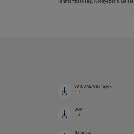
Fenntarthatóság, Környezet & Belté
3DS/DAE/OBJ fájlok
ZIP
DOP
PDF
Garancia