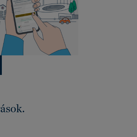
rások.