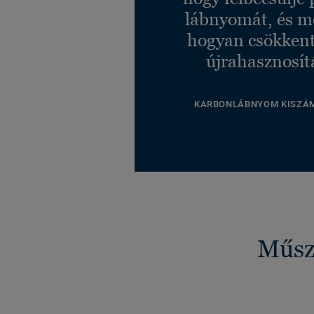
lábnyomát, és m
hogyan csökkent
újrahasznosít
KARBONLÁBNYOM KISZÁ
Műsza