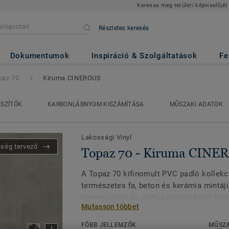
Keresse meg területi képviselőjét
Részletes keresés
ma CINEROUS
Dokumentumok
Inspiráció & Szolgáltatások
Fe
paz 70
Kiruma CINEROUS
ÉSZÍTŐK
KARBONLÁBNYOM KISZÁMÍTÁSA
MŰSZAKI ADATOK
Lakossági Vinyl
iség tervező
Topaz 70 - Kiruma CINE
A Topaz 70 kifinomult PVC padló kollekc
természetes fa, beton és kerámia mintáj
megnyugtató és otthon érzetet keltő kör
Mutasson többet
megteremtéséhez. A Topaz 70 egy csúsz
kiváló teljesítményt biztosít az olyan te
FŐBB JELLEMZŐK
MŰSZA