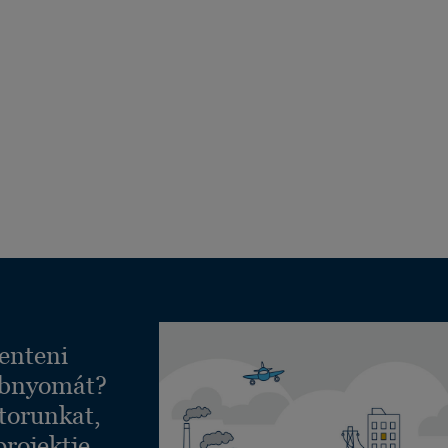
enteni
ábnyomát?
torunkat,
projektje