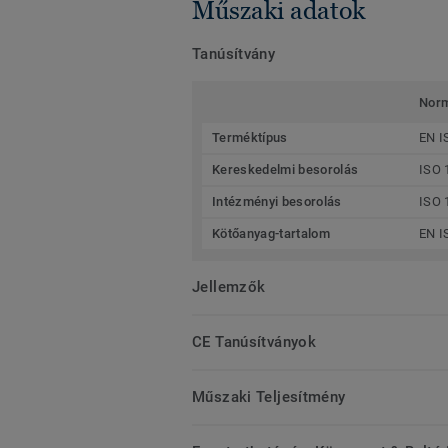
Műszaki adatok
Tanúsítvány
Nor
Terméktípus
EN I
Kereskedelmi besorolás
ISO 
Intézményi besorolás
ISO 
Kötőanyag-tartalom
EN I
Jellemzők
CE Tanúsítványok
Műszaki Teljesítmény