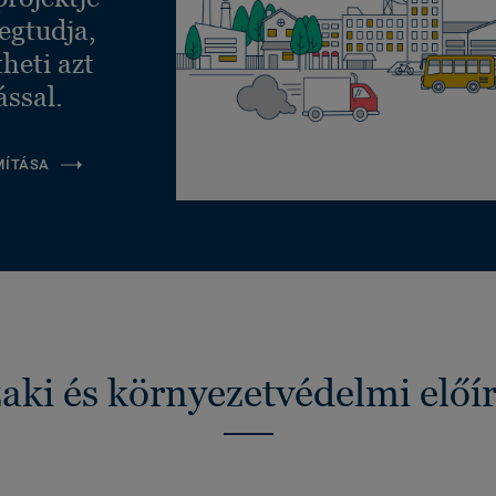
egtudja,
heti azt
ással.
MÍTÁSA
ki és környezetvédelmi előí