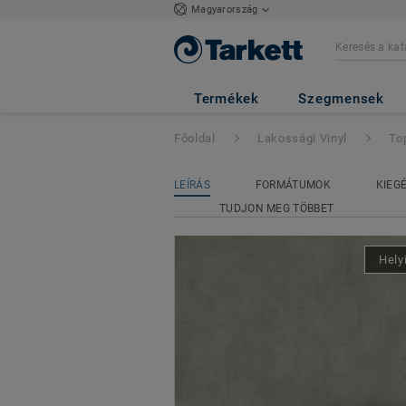
Magyarország
Topaz 70
- Kiru
Termékek
Szegmensek
Főoldal
Lakossági Vinyl
To
LEÍRÁS
FORMÁTUMOK
KIEG
TUDJON MEG TÖBBET
Hely