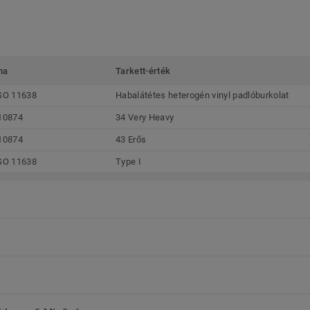
ma
Tarkett-érték
SO 11638
Habalátétes heterogén vinyl padlóburkolat
10874
34 Very Heavy
10874
43 Erős
SO 11638
Type I