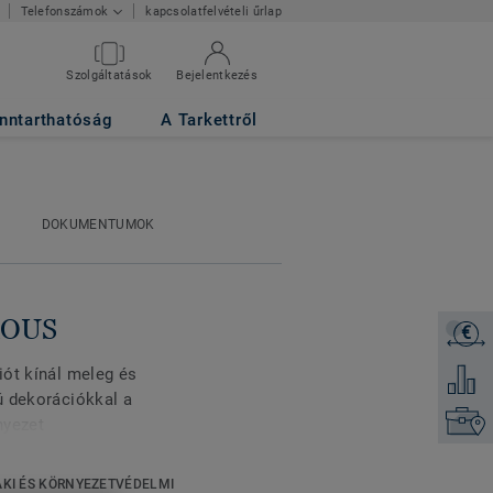
kapcsolatfelvételi űrlap
Telefonszámok
Szolgáltatások
Bejelentkezés
nntarthatóság
A Tarkettről
DOKUMENTUMOK
ROUS
€
Árajánl
iót kínál meleg és
Hozzáad
ú dekorációkkal a
Keresse
nyezet
ásmentes padló, amely
rületeken, ahol nagyon
KI ÉS KÖRNYEZETVÉDELMI