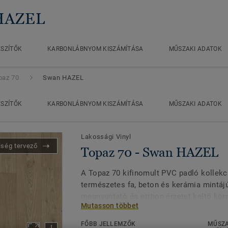
 HAZEL
ÉSZÍTŐK
KARBONLÁBNYOM KISZÁMÍTÁSA
MŰSZAKI ADATOK
paz 70
Swan HAZEL
ÉSZÍTŐK
KARBONLÁBNYOM KISZÁMÍTÁSA
MŰSZAKI ADATOK
Lakossági Vinyl
iség tervező
Topaz 70 - Swan HAZEL
A Topaz 70 kifinomult PVC padló kollekc
természetes fa, beton és kerámia mintáj
megnyugtató és otthon érzetet keltő kör
Mutasson többet
megteremtéséhez. A Topaz 70 egy csúsz
kiváló teljesítményt biztosít az olyan te
FŐBB JELLEMZŐK
MŰSZA