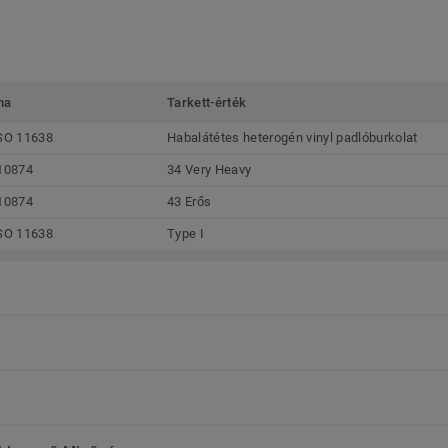
ma
Tarkett-érték
SO 11638
Habalátétes heterogén vinyl padlóburkolat
10874
34 Very Heavy
10874
43 Erős
SO 11638
Type I