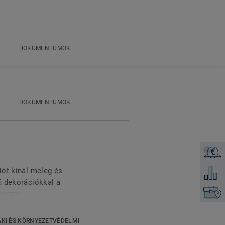
DOKUMENTUMOK
DOKUMENTUMOK
€
Árajánl
iót kínál meleg és
Hozzáad
ú dekorációkkal a
Keresse
nyezet
ásmentes padló, amely
rületeken, ahol nagyon
KI ÉS KÖRNYEZETVÉDELMI