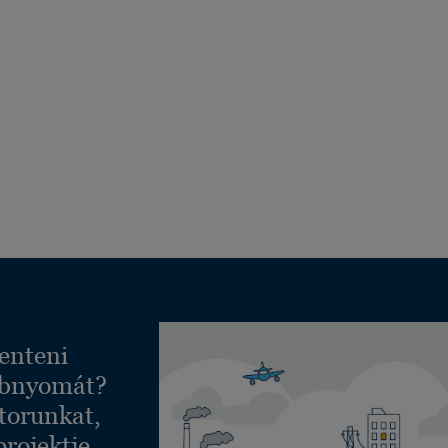
enteni
ábnyomát?
torunkat,
projektje