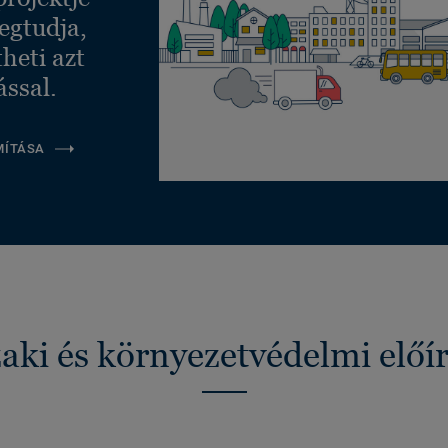
egtudja,
heti azt
ással.
MÍTÁSA
ki és környezetvédelmi előí