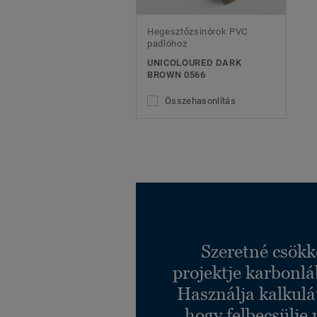
Hegesztőzsinórok PVC
padlóhoz
UNICOLOURED DARK
BROWN 0566
Összehasonlítás
Szeretné csökk
projektje karbonl
Használja kalkulá
hogy felbecsülje 