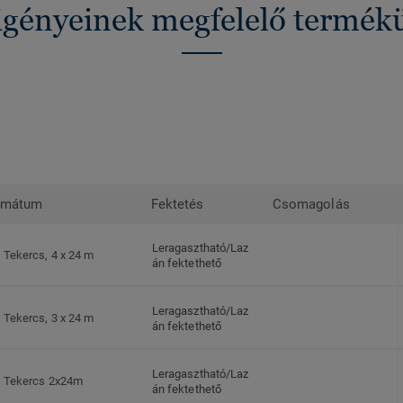
 igényeinek megfelelő termék
rmátum
Fektetés
Csomagolás
Leragasztható/Laz
Tekercs, 4 x 24 m
án fektethető
Leragasztható/Laz
Tekercs, 3 x 24 m
án fektethető
Leragasztható/Laz
Tekercs 2x24m
án fektethető