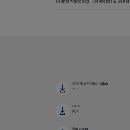
Fenntarthatóság, Környezet & Belté
3DS/DAE/OBJ fájlok
ZIP
DOP
PDF
Garancia