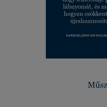
lábnyomát, és m
hogyan csökkent
újrahasznosít
KARBONLÁBNYOM KISZÁ
Műsza