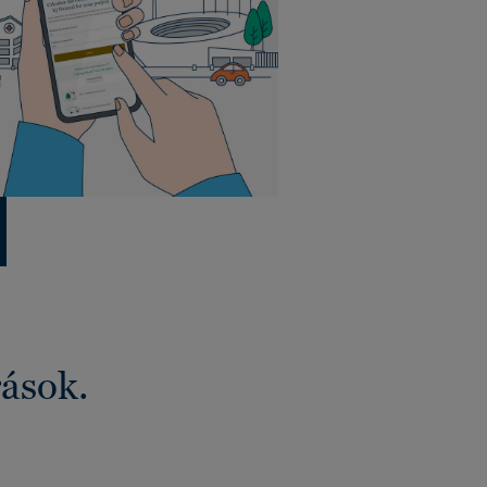
rások.