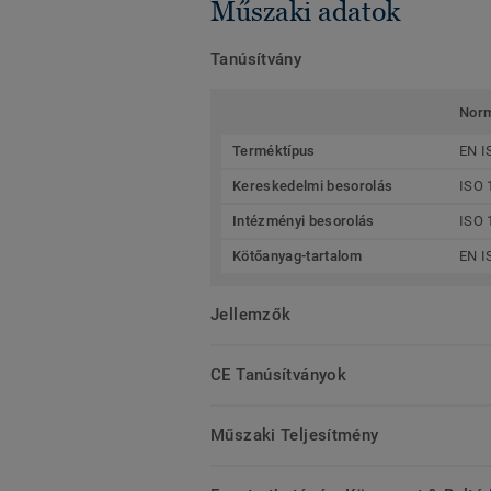
Műszaki adatok
Tanúsítvány
Nor
Terméktípus
EN I
Kereskedelmi besorolás
ISO 
Intézményi besorolás
ISO 
Kötőanyag-tartalom
EN I
Jellemzők
CE Tanúsítványok
Műszaki Teljesítmény