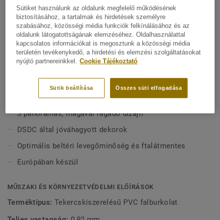
helyiségekben, például a gyógyászati és idősek
Sütiket használunk az oldalunk megfelelő működésének
gondozását végző intézményekben, vagy az oktatási
biztosításához, a tartalmak és hirdetések személyre
Mutasson többet
épületek közös zuhanyzóiban és öltözőszekrényeiben
szabásához, közösségi média funkciók felkínálásához és az
oldalunk látogatottságának elemzéséhez. Oldalhasználattal
használható. Ez a higiénikus falburkolat tűzálló, könnyen
kapcsolatos információkat is megosztunk a közösségi média
karbantartható, valamint ellenáll a karcolásoknak és
FŐBB JELLEMZŐK
területén tevékenykedő, a hirdetési és elemzési szolgáltatásokat
foltoknak.Az Aquasens, a teljes vizes helyiség koncepció
nyújtó partnereinkkel.
Cookie Tájékoztató
Tűzálló falburkolat (B-s2, d0)
része, beleértve az összehangolt padlóburkolatokat és
32 természet ihlette minta + 1 szegély
kiegészítőket. Az épület egyéb helyiségeiben a Protectwall
Sütik beállítása
Összes süti elfogadása
és Excellence padlóval is összehangolható.
Higiénikus és könnyen tisztítható
3 panorámás, magával ragadó dizájn
DSDC által jóváhagyott dekorok
Optimális beltéri levegőminőség és ftalátmentes
Európában készül
MŰSZAKI ÉS KÖRNYEZETVÉDELMI ELŐÍRÁSOK
Terméktípus:
Tekercskiszerelésű PVC falburkolat
Teljes vastagság:
0,92 mm