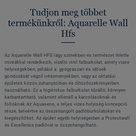
Tudjon meg többet
termékünkről: Aquarelle Wall
Hfs
Az Aquarelle Wall HFS lágy színekben és természet ihlette
mintákkal rendelkezik, vízálló vinil falburkolat, amely vizes
helyiségekben, például a gyógyászati és idősek
gondozását végző intézményekben, vagy az oktatási
épületek közös zuhanyzóiban és öltözőszekrényeiben
használható. Ez a higiénikus falburkolat tűzálló, könnyen
karbantartható, valamint ellenáll a karcolásoknak és
foltoknak.Az Aquasens, a teljes vizes helyiség koncepció
része, beleértve az összehangolt padlóburkolatokat és
kiegészítőket. Az épület egyéb helyiségeiben a Protectwall
és Excellence padlóval is összehangolható.