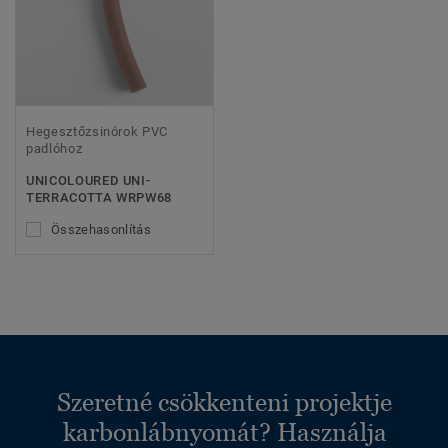
Hegesztőzsinórok PVC
padlóhoz
UNICOLOURED UNI-
TERRACOTTA WRPW68
Összehasonlítás
Szeretné csökkenteni projektje
karbonlábnyomát? Használja