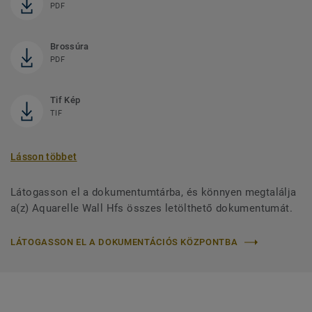
PDF
Brossúra
PDF
Tif Kép
TIF
Lásson többet
Látogasson el a dokumentumtárba, és könnyen megtalálja
a(z) Aquarelle Wall Hfs összes letölthető dokumentumát.
LÁTOGASSON EL A DOKUMENTÁCIÓS KÖZPONTBA