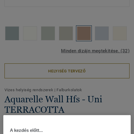
Minden dizájn megtekitése. (32)
HELYISÉG TERVEZŐ
Vizes helyiség rendszerek
|
Falburkolatok
Aquarelle Wall Hfs - Uni
TERRACOTTA
Az Aquarelle Wall HFS lágy színekben és természet ihlette
mintákkal rendelkezik, vízálló vinil falburkolat, amely vizes
A kezdés előtt...