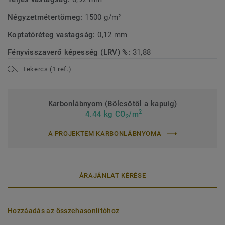
Négyzetmétertömeg:
1500 g/m²
Koptatóréteg vastagság:
0,12 mm
Fényvisszaverő képesség (LRV) %:
31,88
Tekercs (1 ref.)
Karbonlábnyom (Bölcsőtől a kapuig)
2
4.44 kg CO
/m
2
A PROJEKTEM KARBONLÁBNYOMA
ÁRAJÁNLAT KÉRÉSE
Hozzáadás az összehasonlítóhoz