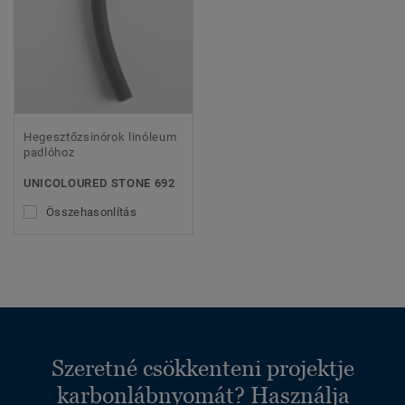
Hegesztőzsinórok linóleum
padlóhoz
UNICOLOURED STONE 692
Összehasonlítás
Szeretné csökkenteni projektje
karbonlábnyomát? Használja