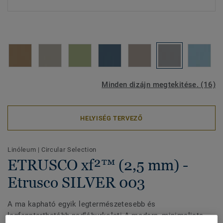
Minden dizájn megtekitése. (16)
HELYISÉG TERVEZŐ
Linóleum
|
Circular Selection
ETRUSCO xf²™ (2,5 mm) -
Etrusco SILVER 003
A ma kapható egyik legtermészetesebb és
legfenntarthatóbb padlóburkolati A modern, minimalista