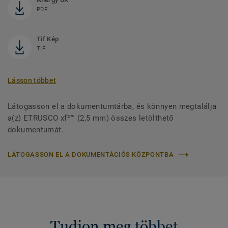
PDF
Tif Kép
TIF
Lásson többet
Látogasson el a dokumentumtárba, és könnyen megtalálja
a(z) ETRUSCO xf²™ (2,5 mm) összes letölthető
dokumentumát.
LÁTOGASSON EL A DOKUMENTÁCIÓS KÖZPONTBA
Tudjon meg többet