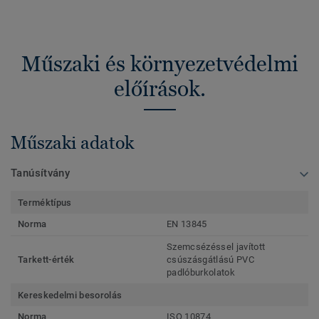
Műszaki és környezetvédelmi
előírások.
Műszaki adatok
Tanúsítvány
Terméktípus
Norma
EN 13845
Szemcsézéssel javított
Tarkett-érték
csúszásgátlású PVC
padlóburkolatok
Kereskedelmi besorolás
Norma
ISO 10874