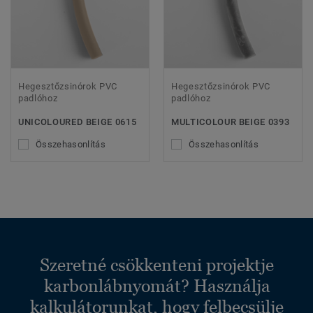
Hegesztőzsinórok PVC
Hegesztőzsinórok PVC
padlóhoz
padlóhoz
UNICOLOURED BEIGE 0615
MULTICOLOUR BEIGE 0393
Összehasonlítás
Összehasonlítás
Szeretné csökkenteni projektje
karbonlábnyomát? Használja
kalkulátorunkat, hogy felbecsülje