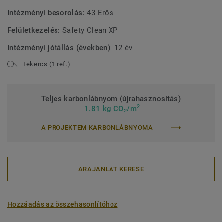
Intézményi besorolás:
43 Erős
Felületkezelés:
Safety Clean XP
Intézményi jótállás (években):
12 év
Tekercs (1 ref.)
Teljes karbonlábnyom (újrahasznosítás)
2
1.81 kg CO
/m
2
A PROJEKTEM KARBONLÁBNYOMA
ÁRAJÁNLAT KÉRÉSE
Hozzáadás az összehasonlítóhoz