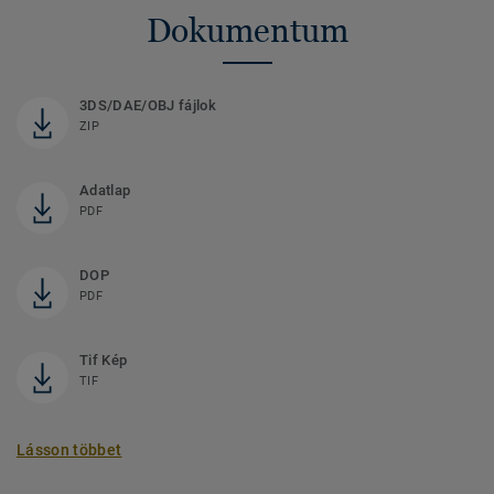
Dokumentum
3DS/DAE/OBJ fájlok
ZIP
Adatlap
PDF
DOP
PDF
Tif Kép
TIF
Lásson többet