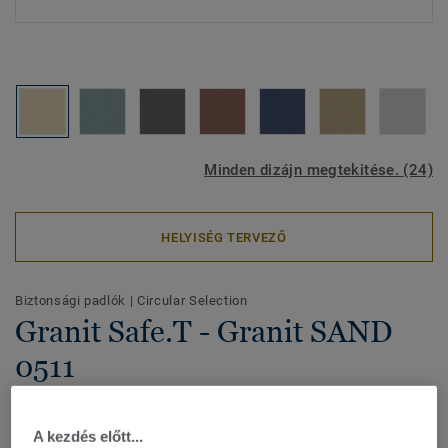
Minden dizájn megtekitése. (24)
HELYISÉG TERVEZŐ
Biztonsági padlók
|
Circular Selection
Granit Safe.T - Granit SAND
0511
A Granit Safe.T egy tartós padlóburkolati megoldás a nagy
igénybevételnek kitett, vizes területekre, ahol a biztonság a
A kezdés előtt...