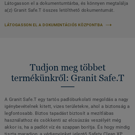
Látogasson el a dokumentumtárba, és könnyen megtalálja
a(z) Granit Safe.T összes letölthető dokumentumát.
LÁTOGASSON EL A DOKUMENTÁCIÓS KÖZPONTBA
Tudjon meg többet
termékünkről: Granit Safe.T
A Granit Safe.T egy tartós padlóburkolati megoldás a nagy
igénybevételnek kitett, vizes területekre, ahol a biztonság a
legfontosabb. Biztos tapadást biztosít a mezítlábas
használathoz és csökkenti az elcsúszás veszélyét még
akkor is, ha a padlót víz és szappan borítja. És hogy mindig
tiszta maradjon, a védjegyünket jelentő Safety Clean XP