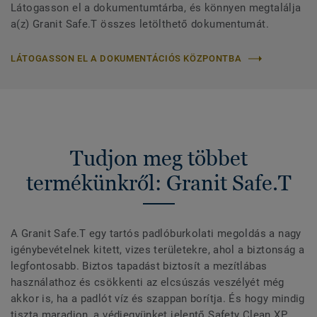
Látogasson el a dokumentumtárba, és könnyen megtalálja
a(z) Granit Safe.T összes letölthető dokumentumát.
LÁTOGASSON EL A DOKUMENTÁCIÓS KÖZPONTBA
Tudjon meg többet
termékünkről: Granit Safe.T
A Granit Safe.T egy tartós padlóburkolati megoldás a nagy
igénybevételnek kitett, vizes területekre, ahol a biztonság a
legfontosabb. Biztos tapadást biztosít a mezítlábas
használathoz és csökkenti az elcsúszás veszélyét még
akkor is, ha a padlót víz és szappan borítja. És hogy mindig
tiszta maradjon, a védjegyünket jelentő Safety Clean XP