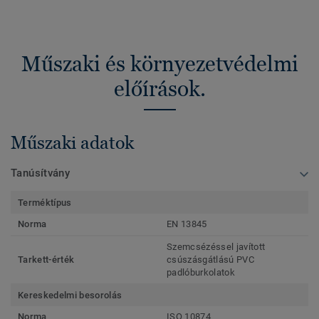
Műszaki és környezetvédelmi
előírások.
Műszaki adatok
Tanúsítvány
Terméktípus
Norma
EN 13845
Szemcsézéssel javított
Tarkett-érték
csúszásgátlású PVC
padlóburkolatok
Kereskedelmi besorolás
Norma
ISO 10874