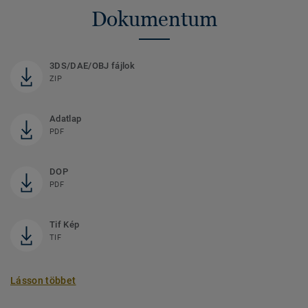
Dokumentum
3DS/DAE/OBJ fájlok
ZIP
Adatlap
PDF
DOP
PDF
Tif Kép
TIF
Lásson többet