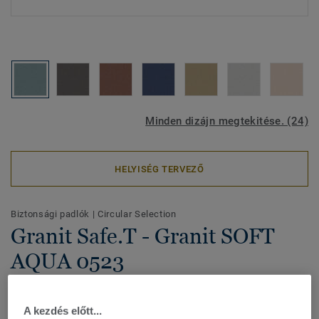
Minden dizájn megtekitése. (24)
HELYISÉG TERVEZŐ
Biztonsági padlók
|
Circular Selection
Granit Safe.T - Granit SOFT
AQUA 0523
A Granit Safe.T egy tartós padlóburkolati megoldás a nagy
igénybevételnek kitett, vizes területekre, ahol a biztonság a
A kezdés előtt...