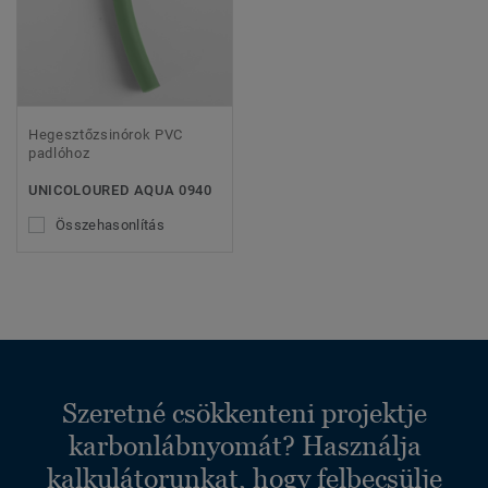
Hegesztőzsinórok PVC
padlóhoz
UNICOLOURED AQUA 0940
Összehasonlítás
Szeretné csökkenteni projektje
karbonlábnyomát? Használja
kalkulátorunkat, hogy felbecsülje