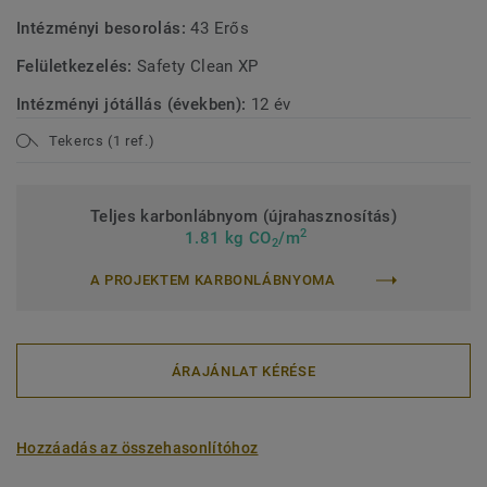
Intézményi besorolás:
43 Erős
Felületkezelés:
Safety Clean XP
Intézményi jótállás (években):
12 év
Tekercs (1 ref.)
Teljes karbonlábnyom (újrahasznosítás)
2
1.81 kg CO
/m
2
A PROJEKTEM KARBONLÁBNYOMA
ÁRAJÁNLAT KÉRÉSE
Hozzáadás az összehasonlítóhoz