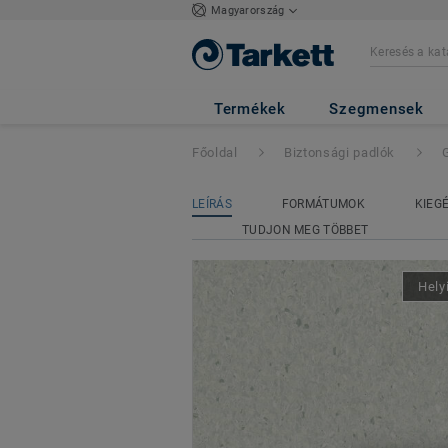
Magyarország
Granit Safe.T
- G
Termékek
Szegmensek
Főoldal
Biztonsági padlók
LEÍRÁS
FORMÁTUMOK
KIEG
TUDJON MEG TÖBBET
Hely