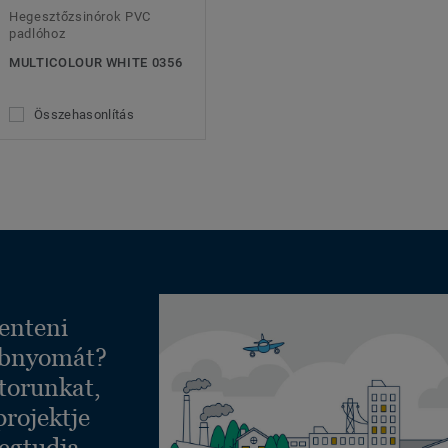
Hegesztőzsinórok PVC
padlóhoz
MULTICOLOUR WHITE 0356
Összehasonlítás
enteni
ábnyomát?
torunkat,
projektje
egtudja,