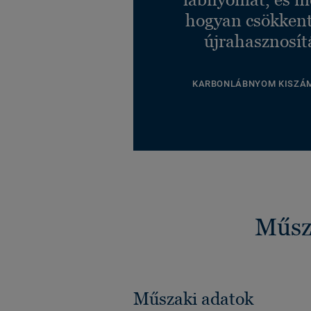
hogyan csökkent
újrahasznosít
KARBONLÁBNYOM KISZÁ
Műsza
Műszaki adatok