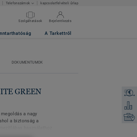
kapcsolatfelvételi űrlap
Telefonszámok
Szolgáltatások
Bejelentkezés
nntarthatóság
A Tarkettről
DOKUMENTUMOK
WHITE GREEN
€
Árajánl
Hozzáad
i megoldás a nagy
Keresse
 ahol a biztonság a
 mezítlábas használathoz
akkor is, ha a padlót víz