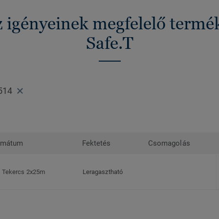
z igényeinek megfelelő termé
Safe.T
514
rmátum
Fektetés
Csomagolás
Tekercs 2x25m
Leragasztható