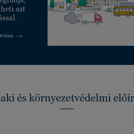
heti azt
ással.
MÍTÁSA
ki és környezetvédelmi előí