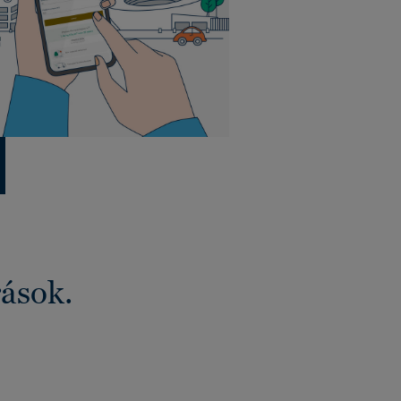
rások.