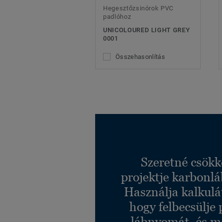
Hegesztőzsinórok PVC
padlóhoz
UNICOLOURED LIGHT GREY
0001
Összehasonlítás
Szeretné csökk
projektje karbonl
Használja kalkulá
hogy felbecsülje 
lábnyomát, és m