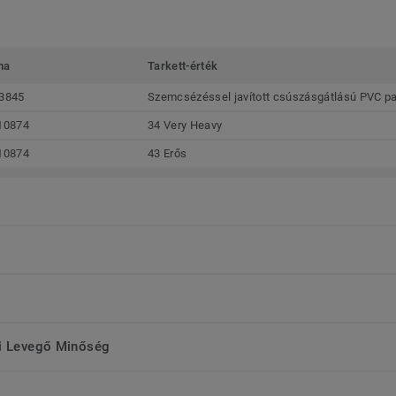
ma
Tarkett-érték
3845
Szemcsézéssel javított csúszásgátlású PVC pa
10874
34 Very Heavy
10874
43 Erős
ri Levegő Minőség