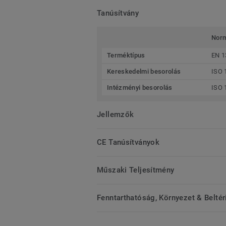
Tanúsítvány
Nor
Terméktípus
EN 1
Kereskedelmi besorolás
ISO 
Intézményi besorolás
ISO 
Jellemzők
CE Tanúsítványok
Műszaki Teljesítmény
Fenntarthatóság, Környezet & Belté