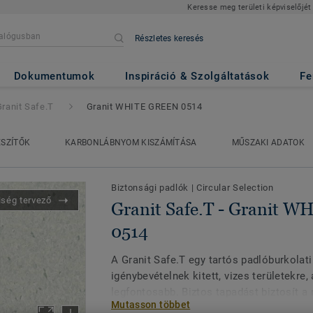
Keresse meg területi képviselőjét
Részletes keresés
ranit WHITE GREEN 0514
Dokumentumok
Inspiráció & Szolgáltatások
Fe
Granit Safe.T
Granit WHITE GREEN 0514
ÉSZÍTŐK
KARBONLÁBNYOM KISZÁMÍTÁSA
MŰSZAKI ADATOK
Biztonsági padlók
|
Circular Selection
iség tervező
Granit Safe.T - Granit 
0514
A Granit Safe.T egy tartós padlóburkolat
igénybevételnek kitett, vizes területekre,
legfontosabb. Biztos tapadást biztosít a
Mutasson többet
és csökkenti az elcsúszás veszélyét még 