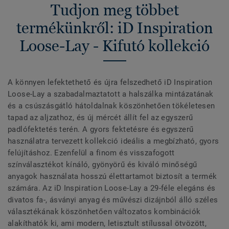
Tudjon meg többet
termékünkről: iD Inspiration
Loose-Lay - Kifutó kollekció
A könnyen lefektethető és újra felszedhető iD Inspiration
Loose-Lay a szabadalmaztatott a halszálka mintázatának
és a csúszásgátló hátoldalnak köszönhetően tökéletesen
tapad az aljzathoz, és új mércét állít fel az egyszerű
padlófektetés terén. A gyors fektetésre és egyszerű
használatra tervezett kollekció ideális a megbízható, gyors
felújításhoz. Ezenfelül a finom és visszafogott
színválasztékot kínáló, gyönyörű és kiváló minőségű
anyagok használata hosszú élettartamot biztosít a termék
számára. Az iD Inspiration Loose-Lay a 29-féle elegáns és
divatos fa-, ásványi anyag és művészi dizájnból álló széles
választékának köszönhetően változatos kombinációk
alakíthatók ki, ami modern, letisztult stílussal ötvözött,