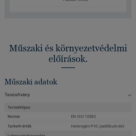
Műszaki és környezetvédelmi
előírások.
Műszaki adatok
Tanúsítvány
Terméktípus
Norma
EN ISO 10582
Tarkett-érték
Heterogén PVC padlóburkolat
Lakossági besorolás