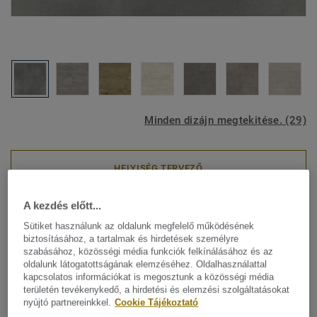
Minden dizájn megtekitése. (29)
HELYISÉG TERVEZŐ
A kezdés előtt...
LVT
Sütiket használunk az oldalunk megfelelő működésének
iD Inspiration Loose-Lay -
biztosításához, a tartalmak és hirdetések személyre
szabásához, közösségi média funkciók felkínálásához és az
Kifutó kollekció - Beton GREY
oldalunk látogatottságának elemzéséhez. Oldalhasználattal
kapcsolatos információkat is megosztunk a közösségi média
A könnyen lefektethető és újra felszedhető iD Inspiration
területén tevékenykedő, a hirdetési és elemzési szolgáltatásokat
nyújtó partnereinkkel.
Cookie Tájékoztató
Loose-Lay a szabadalmaztatott a halszálka mintázatának