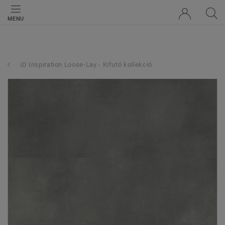
MENU
iD Inspiration Loose-Lay - Kifutó kollekció