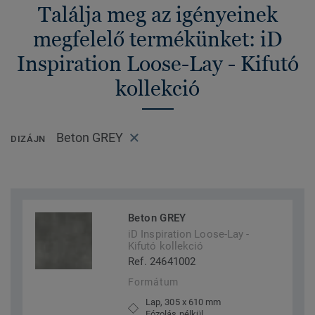
Találja meg az igényeinek
megfelelő termékünket: iD
Inspiration Loose-Lay - Kifutó
kollekció
Beton GREY
DIZÁJN
Beton GREY
iD Inspiration Loose-Lay -
Kifutó kollekció
Ref. 24641002
Formátum
Lap, 305 x 610 mm
Fózolás nélkül