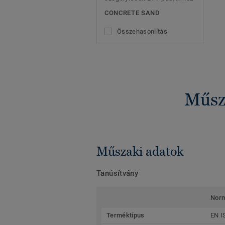
CONCRETE SAND
Összehasonlítás
Műsza
Műszaki adatok
Tanúsítvány
Nor
Terméktípus
EN I