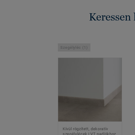
Keressen 
Szegélyléc (1)
Kívül rögzített, dekoratív
szegélylécek LVT padlókhoz