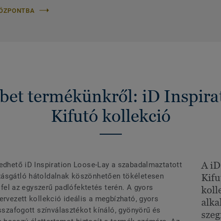
KÖZPONTBA
et termékünkről: iD Inspira
Kifutó kollekció
A iD
zedhető iD Inspiration Loose-Lay a szabadalmaztatott
zásgátló hátoldalnak köszönhetően tökéletesen
Kifu
t fel az egyszerű padlófektetés terén. A gyors
koll
ervezett kollekció ideális a megbízható, gyors
alka
isszafogott színválasztékot kínáló, gyönyörű és
sze