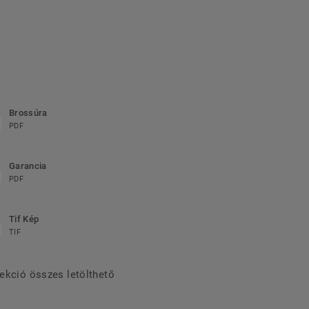
Brossúra
PDF
Garancia
PDF
Tif Kép
TIF
lekció összes letölthető