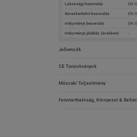
Lakossági besorolás
EN I
Kereskedelmi besorolás
EN I
Intézményi besorolás
EN I
Intézményi jótállás (években)
-
Jellemzők
CE Tanúsítványok
Műszaki Teljesítmény
Fenntarthatóság, Környezet & Belté