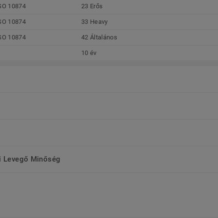
SO 10874
23 Erős
SO 10874
33 Heavy
SO 10874
42 Általános
10 év
ri Levegő Minőség