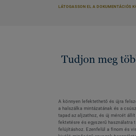
LÁTOGASSON EL A DOKUMENTÁCIÓS 
Tudjon meg több
A könnyen lefektethető és újra fels
a halszálka mintázatának és a csús
tapad az aljzathoz, és új mércét állí
fektetésre és egyszerű használatra t
felújításhoz. Ezenfelül a finom és v