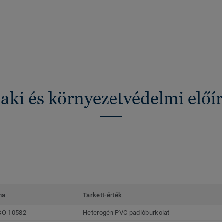
ki és környezetvédelmi előí
ma
Tarkett-érték
SO 10582
Heterogén PVC padlóburkolat