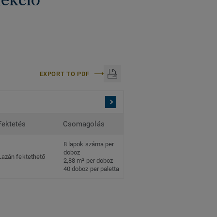
EXPORT TO PDF
Fektetés
Csomagolás
8 lapok száma per
doboz
Lazán fektethető
2,88 m² per doboz
40 doboz per paletta