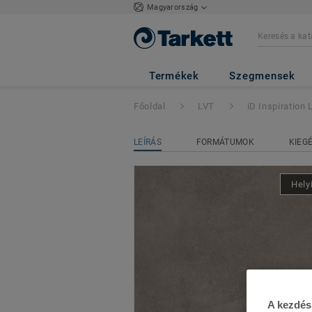
Magyarország
iD Inspiration Loo
Termékek
Szegmensek
Főoldal
LVT
iD Inspiration 
LEÍRÁS
FORMÁTUMOK
KIEG
Hely
A kezdés 