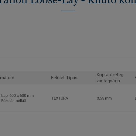
Koptatóréteg
rmátum
Felület Típus
vastagsága
Lap, 600 x 600 mm
TEXTÚRA
0,55 mm
Fózolás nélkül