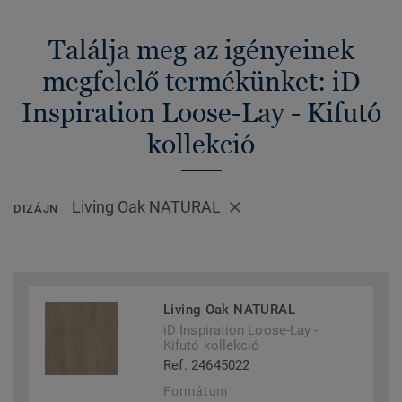
Találja meg az igényeinek
megfelelő termékünket: iD
Inspiration Loose-Lay - Kifutó
kollekció
Living Oak NATURAL
DIZÁJN
Living Oak NATURAL
iD Inspiration Loose-Lay -
Kifutó kollekció
Ref. 24645022
Formátum