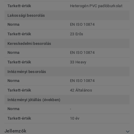
Tarkett-érték
Heterogén PVC padlóburkolat
Lakossági besorolás
Norma
EN ISO 10874
Tarkett-érték
23 Erős
Kereskedelmi besorolás
Norma
EN ISO 10874
Tarkett-érték
33 Heavy
Intézményi besorolás
Norma
EN ISO 10874
Tarkett-érték
42 Általános
Intézményi jótállás (években)
Norma
-
Tarkett-érték
10 év
Jellemzők