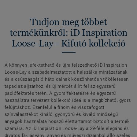
Tudjon meg többet
termékünkről: iD Inspiration
Loose-Lay - Kifutó kollekció
A könnyen lefektethető és újra felszedhető iD Inspiration
Loose-Lay a szabadalmaztatott a halszálka mintázatának
és a csúszásgátló hátoldalnak köszönhetően tökéletesen
tapad az aljzathoz, és új mércét állít fel az egyszerű
padlófektetés terén. A gyors fektetésre és egyszerű
használatra tervezett kollekció ideális a megbízható, gyors
felújításhoz. Ezenfelül a finom és visszafogott
színválasztékot kínáló, gyönyörű és kiváló minőségű
anyagok használata hosszú élettartamot biztosít a termék
számára. Az iD Inspiration Loose-Lay a 29-féle elegáns és
divatos fa-, ásványi anyag és művészi dizájnból álló széles