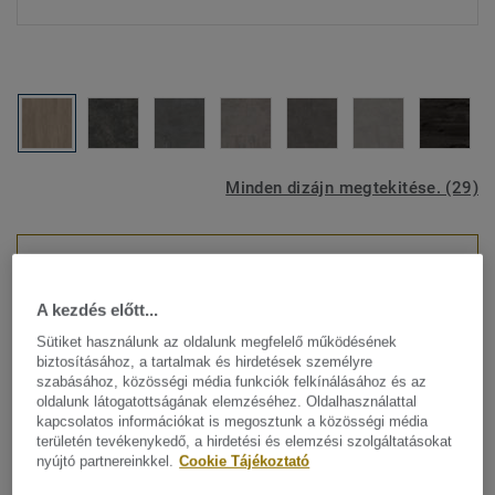
Minden dizájn megtekitése. (29)
HELYISÉG TERVEZŐ
A kezdés előtt...
LVT
Sütiket használunk az oldalunk megfelelő működésének
iD Inspiration Loose-Lay -
biztosításához, a tartalmak és hirdetések személyre
szabásához, közösségi média funkciók felkínálásához és az
Kifutó kollekció - Living Oak
oldalunk látogatottságának elemzéséhez. Oldalhasználattal
kapcsolatos információkat is megosztunk a közösségi média
NATURAL
területén tevékenykedő, a hirdetési és elemzési szolgáltatásokat
nyújtó partnereinkkel.
Cookie Tájékoztató
A könnyen lefektethető és újra felszedhető iD Inspiration