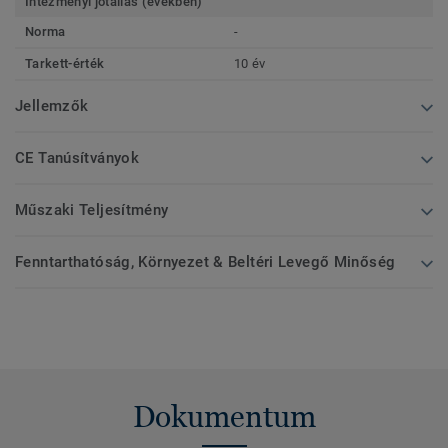
Intézményi jótállás (években)
Norma
-
Tarkett-érték
10 év
Jellemzők
CE Tanúsítványok
Műszaki Teljesítmény
Fenntarthatóság, Környezet & Beltéri Levegő Minőség
Dokumentum