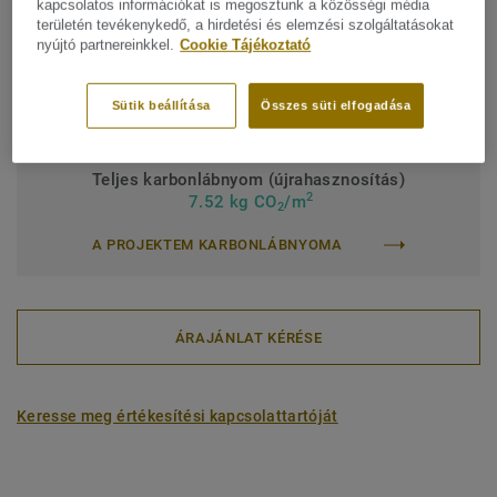
kapcsolatos információkat is megosztunk a közösségi média
területén tevékenykedő, a hirdetési és elemzési szolgáltatásokat
Intézményi besorolás:
42 Általános
nyújtó partnereinkkel.
Cookie Tájékoztató
Intézményi jótállás (években):
10 év
Sütik beállítása
Összes süti elfogadása
Teljes vastagság:
4,50 mm
Teljes karbonlábnyom (újrahasznosítás)
2
7.52 kg CO
/m
2
A PROJEKTEM KARBONLÁBNYOMA
ÁRAJÁNLAT KÉRÉSE
Keresse meg értékesítési kapcsolattartóját