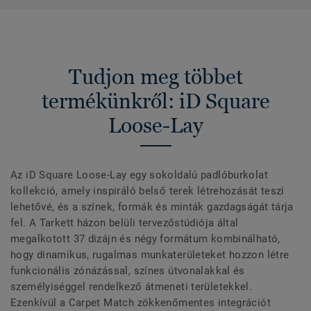
Tudjon meg többet
termékünkről: iD Square
Loose-Lay
Az iD Square Loose-Lay egy sokoldalú padlóburkolat
kollekció, amely inspiráló belső terek létrehozását teszi
lehetővé, és a színek, formák és minták gazdagságát tárja
fel. A Tarkett házon belüli tervezőstúdiója által
megalkotott 37 dizájn és négy formátum kombinálható,
hogy dinamikus, rugalmas munkaterületeket hozzon létre
funkcionális zónázással, színes útvonalakkal és
személyiséggel rendelkező átmeneti területekkel.
Ezenkívül a Carpet Match zökkenőmentes integrációt