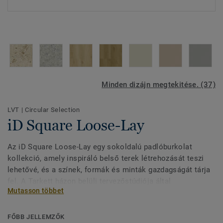
Minden dizájn megtekitése. (37)
LVT
|
Circular Selection
iD Square Loose-Lay
Az iD Square Loose-Lay egy sokoldalú padlóburkolat
kollekció, amely inspiráló belső terek létrehozását teszi
lehetővé, és a színek, formák és minták gazdagságát tárja
fel. A Tarkett házon belüli tervezőstúdiója által
Mutasson többet
megalkotott 37 dizájn és négy formátum kombinálható,
hogy dinamikus, rugalmas munkaterületeket hozzon létre
funkcionális zónázással, színes útvonalakkal és
FŐBB JELLEMZŐK