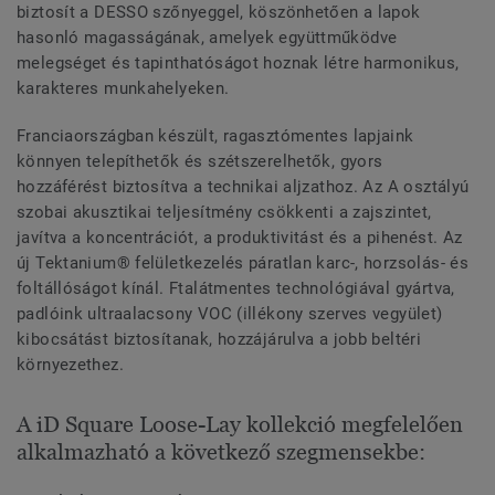
biztosít a DESSO szőnyeggel, köszönhetően a lapok
hasonló magasságának, amelyek együttműködve
melegséget és tapinthatóságot hoznak létre harmonikus,
karakteres munkahelyeken.
Franciaországban készült, ragasztómentes lapjaink
könnyen telepíthetők és szétszerelhetők, gyors
hozzáférést biztosítva a technikai aljzathoz. Az A osztályú
szobai akusztikai teljesítmény csökkenti a zajszintet,
javítva a koncentrációt, a produktivitást és a pihenést. Az
új Tektanium® felületkezelés páratlan karc-, horzsolás- és
foltállóságot kínál. Ftalátmentes technológiával gyártva,
padlóink ultraalacsony VOC (illékony szerves vegyület)
kibocsátást biztosítanak, hozzájárulva a jobb beltéri
környezethez.
A iD Square Loose-Lay kollekció megfelelően
alkalmazható a következő szegmensekbe: