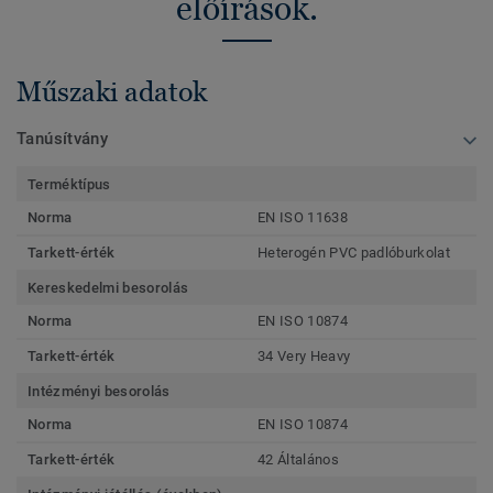
előírások.
Műszaki adatok
Tanúsítvány
Terméktípus
Norma
EN ISO 11638
Tarkett-érték
Heterogén PVC padlóburkolat
Kereskedelmi besorolás
Norma
EN ISO 10874
Tarkett-érték
34 Very Heavy
Intézményi besorolás
Norma
EN ISO 10874
Tarkett-érték
42 Általános