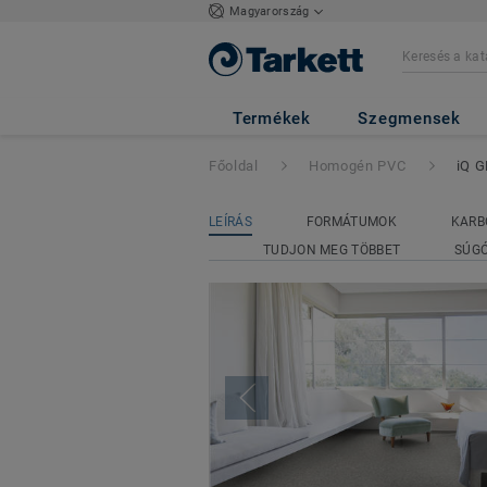
Magyarország
iQ GRANIT ACO
Termékek
Szegmensek
Főoldal
Homogén PVC
iQ 
LEÍRÁS
FORMÁTUMOK
KARB
TUDJON MEG TÖBBET
SÚG