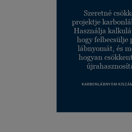
Ref. 21155458
Szeretné csökk
Granit SAND 0298
projektje karbonl
Ref. 21155298
Használja kalkulá
hogy felbecsülje 
lábnyomát, és m
hogyan csökkent
újrahasznosít
KARBONLÁBNYOM KISZÁ