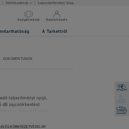
kapcsolatfelvételi űrlap
Telefonszámok
Szolgáltatások
Bejelentkezés
nntarthatóság
A Tarkettről
DOKUMENTUMOK
€
Árajánl
dő teljesítményt nyújt,
Válassz
15 dB zajcsökkentést
Keresse
rületekre tervezték, ahol
egszobák, rendkívül
 foltoknak és a
KI ÉS KÖRNYEZETVÉDELMI