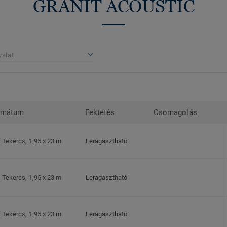
GRANIT ACOUSTIC
yalat
rmátum
Fektetés
Csomagolás
Tekercs, 1,95 x 23 m
Leragasztható
Tekercs, 1,95 x 23 m
Leragasztható
Tekercs, 1,95 x 23 m
Leragasztható