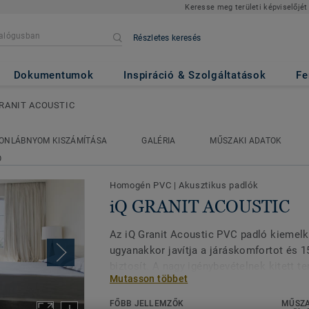
Keresse meg területi képviselőjét
Részletes keresés
USTIC
Dokumentumok
Inspiráció & Szolgáltatások
Fe
GRANIT ACOUSTIC
ONLÁBNYOM KISZÁMÍTÁSA
GALÉRIA
MŰSZAKI ADATOK
Ó
Homogén PVC
|
Akusztikus padlók
iQ GRANIT ACOUSTIC
Az iQ Granit Acoustic PVC padló kiemelke
ugyanakkor javítja a járáskomfortot és 
biztosít. A nagy igénybevételnek kitett te
Mutasson többet
csendre van szükség, pl. folyosók és bet
tartós és kiválóan ellenáll a kopásnak, a
FŐBB JELLEMZŐK
MŰSZA