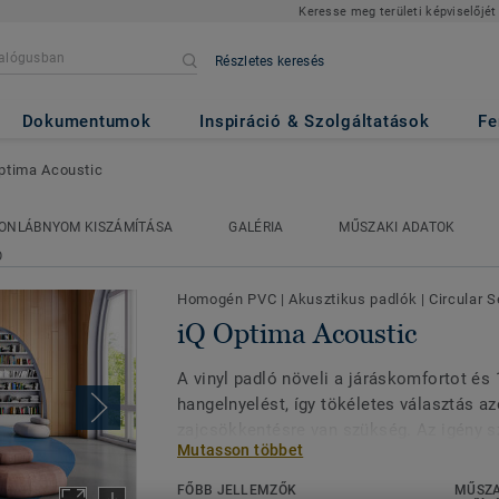
Keresse meg területi képviselőjét
Részletes keresés
ic
Dokumentumok
Inspiráció & Szolgáltatások
Fe
ptima Acoustic
ONLÁBNYOM KISZÁMÍTÁSA
GALÉRIA
MŰSZAKI ADATOK
Ó
Homogén PVC
|
Akusztikus padlók
|
Circular S
iQ Optima Acoustic
A vinyl padló növeli a járáskomfortot és 
hangelnyelést, így tökéletes választás az
zajcsökkentésre van szükség. Az igény sz
Mutasson többet
termék az iQ Optima eredeti, igazán klas
55 új színében elérhető. Az oktatási és 
FŐBB JELLEMZŐK
MŰSZA