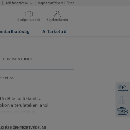
kapcsolatfelvételi űrlap
Telefonszámok
Szolgáltatások
Bejelentkezés
nntarthatóság
A Tarkettről
DOKUMENTUMOK
election
€
Árajánl
16 dB-lel csökkenti a
Válassz
okon a területeken, ahol
Keresse
erinti akusztikus
szikus kialakítása mind a
egészségügyi
KI ÉS KÖRNYEZETVÉDELMI