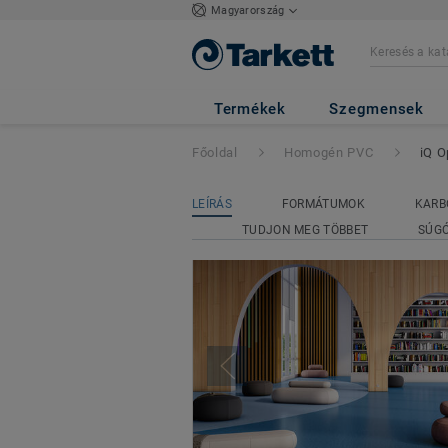
Magyarország
iQ Optima Acoust
Termékek
Szegmensek
Főoldal
Homogén PVC
iQ O
LEÍRÁS
FORMÁTUMOK
KARB
TUDJON MEG TÖBBET
SÚG