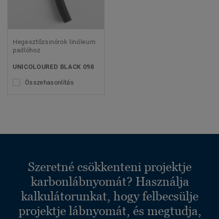
Hegesztőzsinórok linóleum
padlóhoz
UNICOLOURED BLACK 098
Összehasonlítás
Szeretné csökkenteni projektje
karbonlábnyomát? Használja
kalkulátorunkat, hogy felbecsülje
projektje lábnyomát, és megtudja,