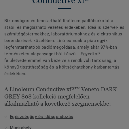
Conductive xf²™
Biztonságos és fenntartható linóleum padlóburkolat a
stabil és megbízható vezetés érdekében. Ideális szerver- és
számítógéptermekhez, laboratóriumokhoz és elektronikus
berendezések közelében. Linóleumunk a piac egyik
legfenntarthatóbb padlómegoldása, amely akár 97%-ban
természetes alapanyagokból készül. Egyedi xf²
felületvédelemmel van kezelve a rendkívüli tartósság, a
könnyű tisztíthatóság és a költséghatékony karbantartás
érdekében.
A Linoleum Conductive xf²™ Veneto DARK
GREY 808 kollekció megfelelően
alkalmazható a következő szegmensekbe:
Egészségügy és idősgondozás
Munkahely