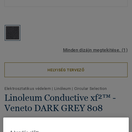
Minden dizájn megtekitése. (1)
HELYISÉG TERVEZŐ
Elektrosztatikus védelem
|
Linóleum
|
Circular Selection
Linoleum Conductive xf²™ -
Veneto DARK GREY 808
Biztonságos és fenntartható linóleum padlóburkolat a
stabil és megbízható vezetés érdekében. Ideális szerver- és