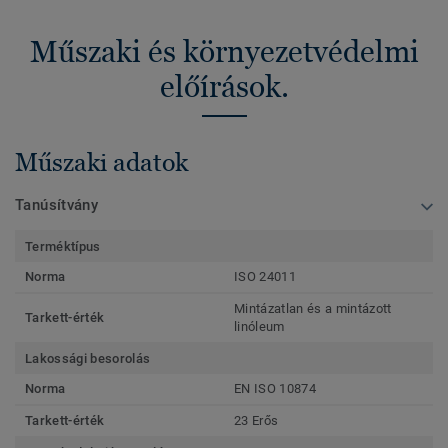
Műszaki és környezetvédelmi
előírások.
Műszaki adatok
Tanúsítvány
Terméktípus
Norma
ISO 24011
Mintázatlan és a mintázott
Tarkett-érték
linóleum
Lakossági besorolás
Norma
EN ISO 10874
Tarkett-érték
23 Erős