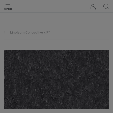
MENU
Linoleum Conductive xf²™