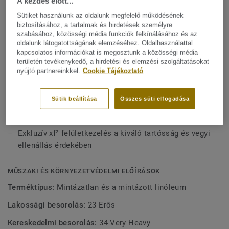
A kezdés előtt...
számítógéptermekhez, laboratóriumokhoz és elektronikus
berendezések közelében. Linóleumunk a piac egyik
Sütiket használunk az oldalunk megfelelő működésének
Mutasson többet
biztosításához, a tartalmak és hirdetések személyre
legfenntarthatóbb padlómegoldása, amely akár 97%-ban
szabásához, közösségi média funkciók felkínálásához és az
természetes alapanyagokból készül. Egyedi xf²
oldalunk látogatottságának elemzéséhez. Oldalhasználattal
felületvédelemmel van kezelve a rendkívüli tartósság, a
FŐBB JELLEMZŐK
kapcsolatos információkat is megosztunk a közösségi média
könnyű tisztíthatóság és a költséghatékony karbantartás
területén tevékenykedő, a hirdetési és elemzési szolgáltatásokat
Olaszországban készül
nyújtó partnereinkkel.
Cookie Tájékoztató
érdekében.
Stabil vezetőképesség R ≤ 106Ω
Időtlen márványos minta
Sütik beállítása
Összes süti elfogadása
Használat után újrahasznosítható
Exkluzív xf² felületkezelés a kiváló tartósság és vegyi
ellenállás érdekében
MŰSZAKI ÉS KÖRNYEZETVÉDELMI ELŐÍRÁSOK
Terméktípus:
Mintázatlan és a mintázott linóleum
Lakossági besorolás:
23 Erős
Kereskedelmi besorolás:
34 Very Heavy