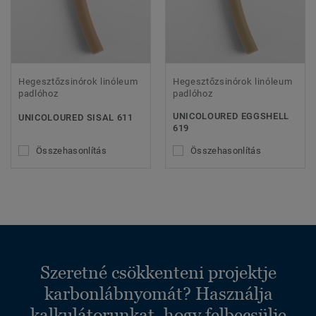
Hegesztőzsinórok linóleum
Hegesztőzsinórok linóleum
padlóhoz
padlóhoz
UNICOLOURED EGGSHELL
UNICOLOURED SISAL 611
619
Összehasonlítás
Összehasonlítás
Szeretné csökkenteni projektje
karbonlábnyomát? Használja
kalkulátorunkat, hogy felbecsülje