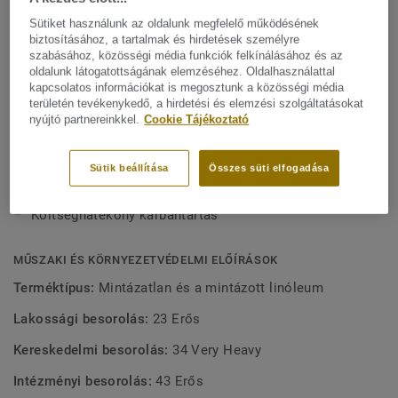
Mutasson többet
költséghatékony karbantartást biztosítson. Igény esetén
Sütiket használunk az oldalunk megfelelő működésének
színenként legalább 350 m²-es mennyiség esetén xf²
biztosításához, a tartalmak és hirdetések személyre
felületvédelemmel is rendelhető.Lumaflex alátétrendszerrel
FŐBB JELLEMZŐK
szabásához, közösségi média funkciók felkínálásához és az
kombinálható, hogy különböző sporttevékenységekhez is
oldalunk látogatottságának elemzéséhez. Oldalhasználattal
Olaszországban készül
kapcsolatos információkat is megosztunk a közösségi média
megfelelő teljesítményt nyújtson.
területén tevékenykedő, a hirdetési és elemzési szolgáltatásokat
Rendkívül ellenálló a kopással a benyomódással
nyújtó partnereinkkel.
Cookie Tájékoztató
szemben
Helyszíni felületkezelés
Sütik beállítása
Összes süti elfogadása
A Lumaflex alátétrendszerrel kombinálható
Költséghatékony karbantartás
MŰSZAKI ÉS KÖRNYEZETVÉDELMI ELŐÍRÁSOK
Terméktípus:
Mintázatlan és a mintázott linóleum
Lakossági besorolás:
23 Erős
Kereskedelmi besorolás:
34 Very Heavy
Intézményi besorolás:
43 Erős