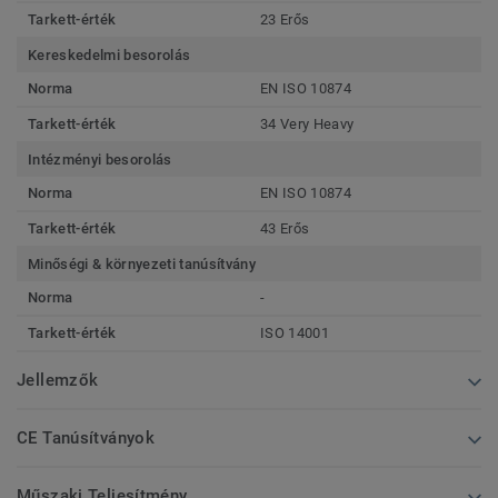
Tarkett-érték
23 Erős
Kereskedelmi besorolás
Norma
EN ISO 10874
Tarkett-érték
34 Very Heavy
Intézményi besorolás
Norma
EN ISO 10874
Tarkett-érték
43 Erős
Minőségi & környezeti tanúsítvány
Norma
-
Tarkett-érték
ISO 14001
Jellemzők
CE Tanúsítványok
Műszaki Teljesítmény