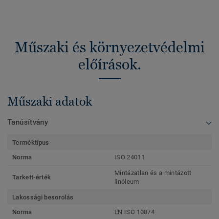
Műszaki és környezetvédelmi
előírások.
Műszaki adatok
Tanúsítvány
Terméktípus
Norma
ISO 24011
Mintázatlan és a mintázott
Tarkett-érték
linóleum
Lakossági besorolás
Norma
EN ISO 10874