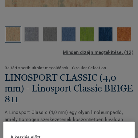
Minden dizájn megtekitése. (12)
Beltéri sportburkolat megoldások
|
Circular Selection
LINOSPORT CLASSIC (4,0
mm) - Linosport Classic BEIGE
811
A Linosport Classic (4,0 mm) egy olyan linóleumpadló,
amely homogén szerkezetének köszönhetően kiválóan
ellenáll a forgalomnak és a benyomódásoknak.
Felületvédelemmel rendelkezik, hogy nagy tartósságot és
A kezdés előtt...