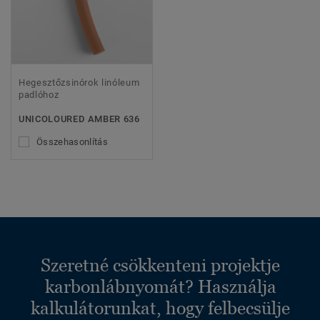
Hegesztőzsinórok linóleum
padlóhoz
UNICOLOURED AMBER 636
Összehasonlítás
Szeretné csökkenteni projektje
karbonlábnyomát? Használja
kalkulátorunkat, hogy felbecsülje