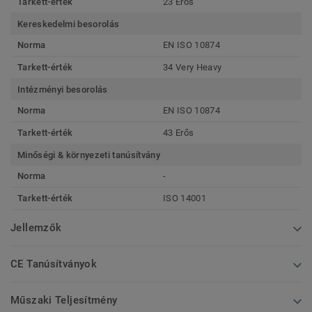
Tarkett-érték
23 Erős
Kereskedelmi besorolás
Norma
EN ISO 10874
Tarkett-érték
34 Very Heavy
Intézményi besorolás
Norma
EN ISO 10874
Tarkett-érték
43 Erős
Minőségi & környezeti tanúsítvány
Norma
-
Tarkett-érték
ISO 14001
Jellemzők
CE Tanúsítványok
Műszaki Teljesítmény