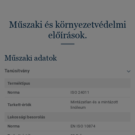
Műszaki és környezetvédelmi
előírások.
Műszaki adatok
Tanúsítvány
Terméktípus
Norma
ISO 24011
Mintázatlan és a mintázott
Tarkett-érték
linóleum
Lakossági besorolás
Norma
EN ISO 10874