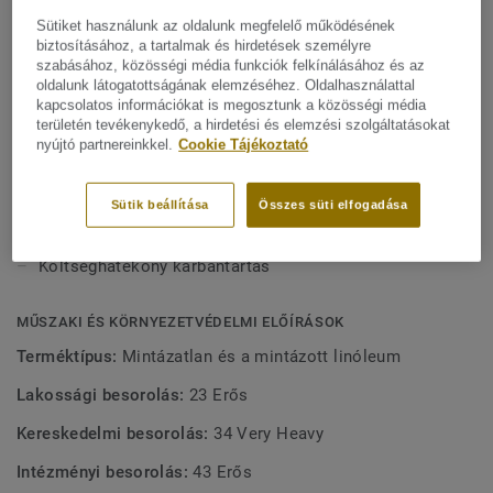
Mutasson többet
költséghatékony karbantartást biztosítson. Igény esetén
Sütiket használunk az oldalunk megfelelő működésének
színenként legalább 350 m²-es mennyiség esetén xf²
biztosításához, a tartalmak és hirdetések személyre
felületvédelemmel is rendelhető.Lumaflex alátétrendszerrel
FŐBB JELLEMZŐK
szabásához, közösségi média funkciók felkínálásához és az
kombinálható, hogy különböző sporttevékenységekhez is
oldalunk látogatottságának elemzéséhez. Oldalhasználattal
Olaszországban készül
kapcsolatos információkat is megosztunk a közösségi média
megfelelő teljesítményt nyújtson.
területén tevékenykedő, a hirdetési és elemzési szolgáltatásokat
Rendkívül ellenálló a kopással a benyomódással
nyújtó partnereinkkel.
Cookie Tájékoztató
szemben
Helyszíni felületkezelés
Sütik beállítása
Összes süti elfogadása
A Lumaflex alátétrendszerrel kombinálható
Költséghatékony karbantartás
MŰSZAKI ÉS KÖRNYEZETVÉDELMI ELŐÍRÁSOK
Terméktípus:
Mintázatlan és a mintázott linóleum
Lakossági besorolás:
23 Erős
Kereskedelmi besorolás:
34 Very Heavy
Intézményi besorolás:
43 Erős