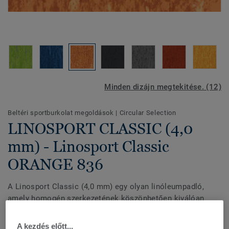
Minden dizájn megtekitése. (12)
Beltéri sportburkolat megoldások
|
Circular Selection
LINOSPORT CLASSIC (4,0
mm) - Linosport Classic
ORANGE 836
A Linosport Classic (4,0 mm) egy olyan linóleumpadló,
amely homogén szerkezetének köszönhetően kiválóan
ellenáll a forgalomnak és a benyomódásoknak.
Felületvédelemmel rendelkezik, hogy nagy tartósságot és
A kezdés előtt...