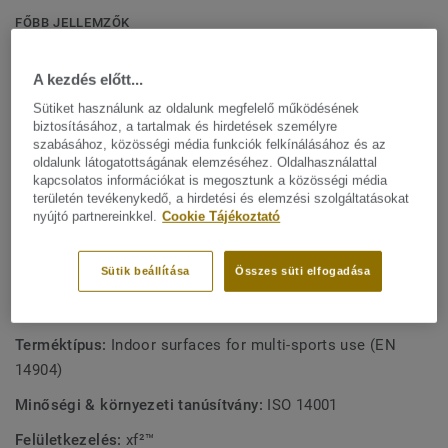
fokozott sportélményhez. Az egyedülálló kettős Tongue &
FŐBB JELLEMZŐK
Groove reteszelőrendszernek köszönhetően nagy
Olaszországban készül
ellenállást biztosít a pontszerű terhelésekkel (800 kg-ig) és
A kezdés előtt...
Kiváló teljesítmény (EN 14904, A3 osztály)
a nehéz gördülő terhelésekkel (max. 500 kg) szemben, a
Sütiket használunk az oldalunk megfelelő működésének
Lumaflex Energy nem sportesemények (asztalok, székek,
Helyszíni Linofinish felületvédelem
biztosításához, a tartalmak és hirdetések személyre
stb.) számára is ideális.
szabásához, közösségi média funkciók felkínálásához és az
Rendkívül ellenálló a több célra való használhatóság
oldalunk látogatottságának elemzéséhez. Oldalhasználattal
érdekében
kapcsolatos információkat is megosztunk a közösségi média
területén tevékenykedő, a hirdetési és elemzési szolgáltatásokat
2-Lock rögzítő rendszer a kiváló ellenálló képesség
nyújtó partnereinkkel.
Cookie Tájékoztató
érdekében
Optimális komfort és biztonság a sportolók számára
Sütik beállítása
Összes süti elfogadása
MŰSZAKI ÉS KÖRNYEZETVÉDELMI ELŐÍRÁSOK
Terméktípus:
Indoor surfaces for multi-sports use (EN
14904)
Minőségi & környezeti tanúsítvány:
ISO 14001
Felületkezelés:
xf²™