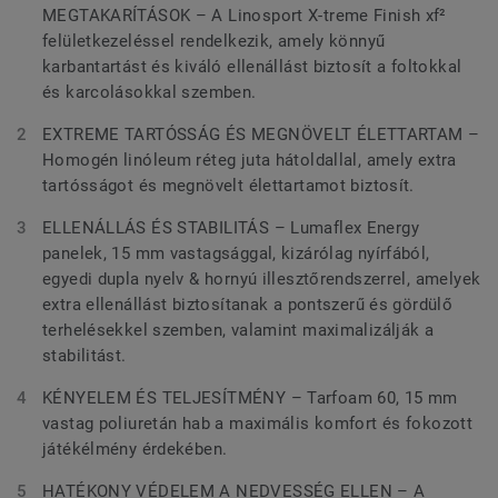
MEGTAKARÍTÁSOK – A Linosport X-treme Finish xf²
felületkezeléssel rendelkezik, amely könnyű
karbantartást és kiváló ellenállást biztosít a foltokkal
és karcolásokkal szemben.
EXTREME TARTÓSSÁG ÉS MEGNÖVELT ÉLETTARTAM –
Homogén linóleum réteg juta hátoldallal, amely extra
tartósságot és megnövelt élettartamot biztosít.
ELLENÁLLÁS ÉS STABILITÁS – Lumaflex Energy
panelek, 15 mm vastagsággal, kizárólag nyírfából,
egyedi dupla nyelv & hornyú illesztőrendszerrel, amelyek
extra ellenállást biztosítanak a pontszerű és gördülő
terhelésekkel szemben, valamint maximalizálják a
stabilitást.
KÉNYELEM ÉS TELJESÍTMÉNY – Tarfoam 60, 15 mm
vastag poliuretán hab a maximális komfort és fokozott
játékélmény érdekében.
HATÉKONY VÉDELEM A NEDVESSÉG ELLEN – A