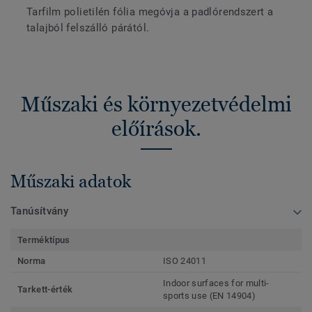
Tarfilm polietilén fólia megóvja a padlórendszert a
talajból felszálló párától.
Műszaki és környezetvédelmi
előírások.
Műszaki adatok
Tanúsítvány
Terméktípus
Norma
ISO 24011
Indoor surfaces for multi-
Tarkett-érték
sports use (EN 14904)