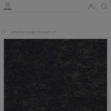
MENU
Lumaflex Energy Linosport xf²