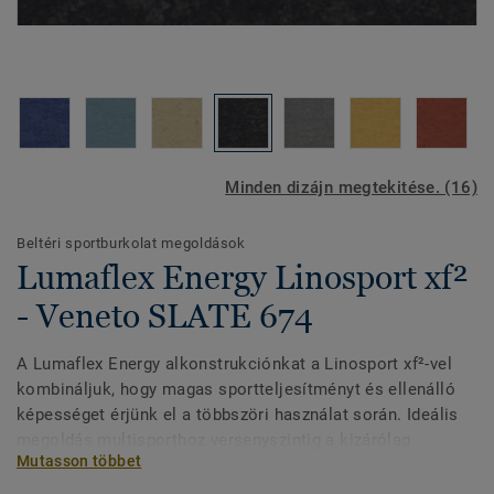
Minden dizájn megtekitése. (16)
Beltéri sportburkolat megoldások
Lumaflex Energy Linosport xf²
- Veneto SLATE 674
A Lumaflex Energy alkonstrukciónkat a Linosport xf²-vel
kombináljuk, hogy magas sportteljesítményt és ellenálló
képességet érjünk el a többszöri használat során. Ideális
megoldás multisporthoz versenyszintig a kizárólag
Mutasson többet
nyírfából készült 15 mm-es valódi fa alváznak
köszönhetően, amely kényelmet és teljesítményt biztosít a