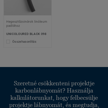
Hegesztőzsinórok linóleum
padlóhoz
UNICOLOURED BLACK 098
Összehasonlítás
Szeretné csökkenteni projektje
karbonlábnyomát? Használja
kalkulátorunkat, hogy felbecsülje
projektje lábnyomát, és megtudja,