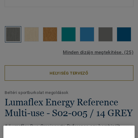
Minden dizájn megtekitése. (25)
HELYISÉG TERVEZŐ
Beltéri sportburkolat megoldások
Lumaflex Energy Reference
Multi-use - S02-005 / 14 GREY
A Lumaflex Duo Omnisports Reference egy kombinált
sportpadló, amely nyírfa rétegelt lemez aljzatból és 6,2