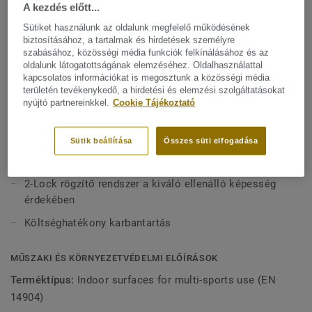
mm-es Omnisports Reference PVC felső rétegből áll. A
A kezdés előtt...
legnagyobb ütéselnyelést biztosító modellünkként
Sütiket használunk az oldalunk megfelelő működésének
Mutasson többet
egyedülálló védelmet, komfortot és csúcsteljesítményt
biztosításához, a tartalmak és hirdetések személyre
biztosít a sportolók számára az egyetemi és
szabásához, közösségi média funkciók felkínálásához és az
oldalunk látogatottságának elemzéséhez. Oldalhasználattal
professzionális sportlétesítményekben, a különböző
FŐBB JELLEMZŐK
kapcsolatos információkat is megosztunk a közösségi média
sportágakban történő használathoz. A védjegyünket jelentő
területén tevékenykedő, a hirdetési és elemzési szolgáltatásokat
Franciaországban készül
Top Clean XP felületvédelemmel van lekezelve a rendkívüli
nyújtó partnereinkkel.
Cookie Tájékoztató
A legkiválóbb teljesítmény (EN 14904, C3 osztály)
tartósság és a költséghatékony karbantartás érdekében.
Optimális komfort és védelem a sportolók számára
Sütik beállítása
Összes süti elfogadása
Ideális a kézilabdához és a röplabdához
2-Lock rögzítő rendszer a kiváló ellenálló képesség
érdekében
Költséghatékony karbantartás
MŰSZAKI ÉS KÖRNYEZETVÉDELMI ELŐÍRÁSOK
Terméktípus:
Indoor surfaces for multi-sports use (EN
14904)