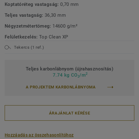
Koptatóréteg vastagság:
0,70 mm
Teljes vastagság:
36,30 mm
Négyzetmétertömeg:
14600 g/m²
Felületkezelés:
Top Clean XP
Tekercs (1 ref.)
Teljes karbonlábnyom (újrahasznosítás)
2
7.74 kg CO
/m
2
A PROJEKTEM KARBONLÁBNYOMA
ÁRAJÁNLAT KÉRÉSE
Hozzáadás az összehasonlítóhoz