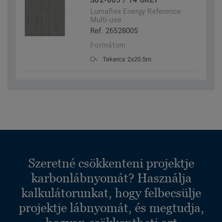
S02-005 / 14 GREY
Lumaflex Energy Reference
Multi-use
Ref. 26528005
Formátum
Tekercs 2x20.5m
Szeretné csökkenteni projektje
karbonlábnyomát? Használja
kalkulátorunkat, hogy felbecsülje
projektje lábnyomát, és megtudja,