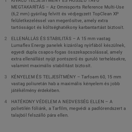
KIVÁLÓ TELJESÍTMÉNY ÉS HOSSZÚ TÁVÚ
MEGTAKARÍTÁS – Az Omnisports Reference Multi-Use
(6,2 mm) gyárilag felvitt és védjegyzett TopClean XP
felületkezeléssel van megerősítve, amely extra
tartósságot és költséghatékony karbantartást biztosít.
ELLENÁLLÁS ÉS STABILITÁS – A 15 mm vastag
Lumaflex Energy panelek kizárólag nyírfából készülnek,
egyedi dupla csapos-fogas összekapcsolással, amely
extra ellenállást nyújt pontszerű és guruló terhelésekre,
valamint maximális stabilitást biztosít.
KÉNYELEM ÉS TELJESÍTMÉNY – Tarfoam 60, 15 mm
vastag poliuretán hab a maximális kényelem és jobb
játékélmény érdekében.
HATÉKONY VÉDELEM A NEDVESSÉG ELLEN – A
polietilén fóliánk, a Tarfilm, megvédi a padlórendszert a
talajból felszálló pára ellen.