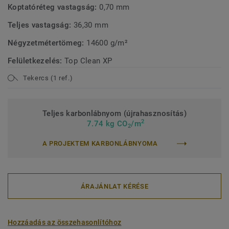
Koptatóréteg vastagság:
0,70 mm
Teljes vastagság:
36,30 mm
Négyzetmétertömeg:
14600 g/m²
Felületkezelés:
Top Clean XP
Tekercs (1 ref.)
Teljes karbonlábnyom (újrahasznosítás)
2
7.74 kg CO
/m
2
A PROJEKTEM KARBONLÁBNYOMA
ÁRAJÁNLAT KÉRÉSE
Hozzáadás az összehasonlítóhoz