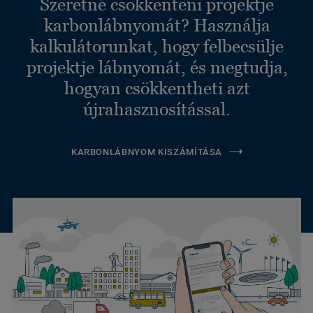
Szeretné csökkenteni projektje
karbonlábnyomát? Használja
kalkulátorunkat, hogy felbecsülje
projektje lábnyomát, és megtudja,
hogyan csökkentheti azt
újrahasznosítással.
KARBONLÁBNYOM KISZÁMÍTÁSA