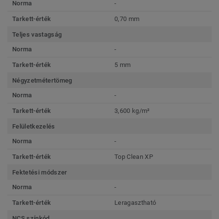
Norma
-
Tarkett-érték
0,70 mm
Teljes vastagság
Norma
-
Tarkett-érték
5 mm
Négyzetmétertömeg
Norma
-
Tarkett-érték
3,600 kg/m²
Felületkezelés
Norma
-
Tarkett-érték
Top Clean XP
Fektetési módszer
Norma
-
Tarkett-érték
Leragasztható
NCS színkód