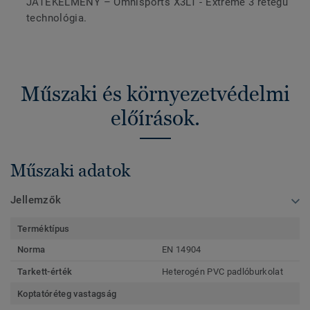
JÁTÉKÉLMÉNY – Omnisports X3LT - Extreme 3 rétegű
technológia.
Műszaki és környezetvédelmi
előírások.
Műszaki adatok
Jellemzők
Terméktípus
Norma
EN 14904
Tarkett-érték
Heterogén PVC padlóburkolat
Koptatóréteg vastagság