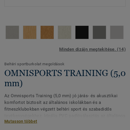
Minden dizájn megtekitése. (14)
Beltéri sportburkolat megoldások
OMNISPORTS TRAINING (5,0
mm)
Az Omnisports Training (5,0 mm) jó járás- és akusztikai
komfortot biztosít az általános iskolákban és a
fitneszklubokban végzett beltéri sport és szabadidős
tevékenységekhez. Ideális PVC padlóválasztás az általános
Mutasson többet
iskolákban, a fitnesz és ökölvívó klubokban végzett, kisebb
igénybevételt jelentő tevékenységekhez. A védjegyünket