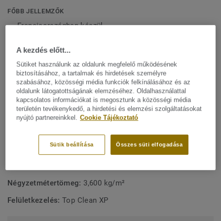
jelentő Top Clean XP felületvédelemmel van lekezelve a
FŐBB JELLEMZŐK
rendkívüli tartósság és a költséghatékony karbantartás
Franciaországban készül
érdekében.
Szabadidős tevékenységek
A kezdés előtt...
Jó járás- és akusztikai komfort
Sütiket használunk az oldalunk megfelelő működésének
biztosításához, a tartalmak és hirdetések személyre
Költséghatékony karbantartás
szabásához, közösségi média funkciók felkínálásához és az
Hozzájárul a jobb levegőminőséghez
oldalunk látogatottságának elemzéséhez. Oldalhasználattal
kapcsolatos információkat is megosztunk a közösségi média
területén tevékenykedő, a hirdetési és elemzési szolgáltatásokat
MŰSZAKI ÉS KÖRNYEZETVÉDELMI ELŐÍRÁSOK
nyújtó partnereinkkel.
Cookie Tájékoztató
Terméktípus:
Heterogén PVC padlóburkolat
Sütik beállítása
Összes süti elfogadása
Koptatóréteg vastagság:
0,70 mm
Teljes vastagság:
5 mm
Négyzetmétertömeg:
3,600 kg/m²
Felületkezelés:
Top Clean XP