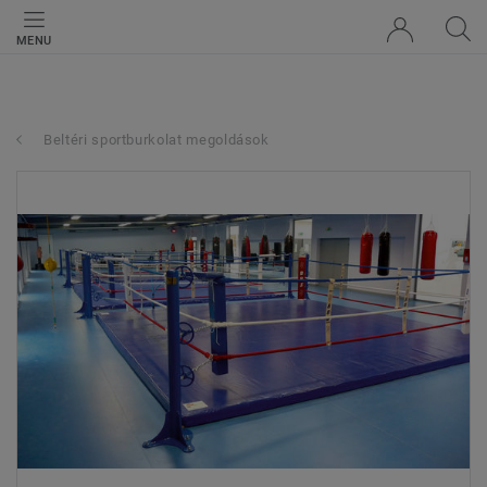
MENU
Beltéri sportburkolat megoldások