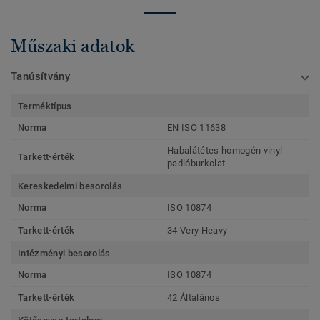
Műszaki adatok
Tanúsítvány
Terméktípus
Norma
EN ISO 11638
Habalátétes homogén vinyl
Tarkett-érték
padlóburkolat
Kereskedelmi besorolás
Norma
ISO 10874
Tarkett-érték
34 Very Heavy
Intézményi besorolás
Norma
ISO 10874
Tarkett-érték
42 Általános