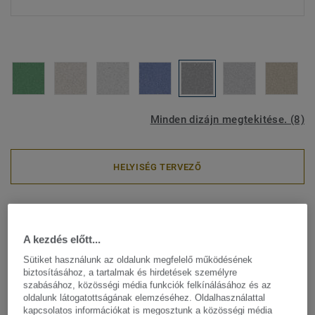
Minden dizájn megtekitése. (8)
HELYISÉG TERVEZŐ
Homogén PVC
|
Akusztikus padlók
|
Circular Selection
PRIMO ACOUSTIC - Primo
A kezdés előtt...
MEDIUM GREY
Sütiket használunk az oldalunk megfelelő működésének
biztosításához, a tartalmak és hirdetések személyre
szabásához, közösségi média funkciók felkínálásához és az
A Primo Acoustic a Tarkett Premium termékcsaládjának
oldalunk látogatottságának elemzéséhez. Oldalhasználattal
része, egy homogén PVC padlóburkolati megoldás iskolák,
kapcsolatos információkat is megosztunk a közösségi média