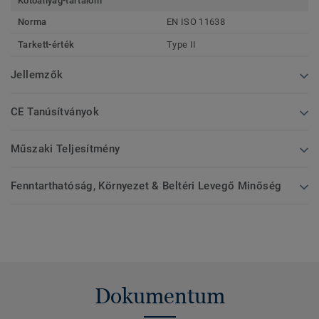
Kötőanyag-tartalom
Norma
EN ISO 11638
Tarkett-érték
Type II
Jellemzők
CE Tanúsítványok
Műszaki Teljesítmény
Fenntarthatóság, Környezet & Beltéri Levegő Minőség
Dokumentum