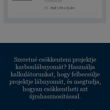
Formátum
Roll 1,95 x 22,4m
Szeretné csökkenteni projektje
karbonlábnyomát? Használja
kalkulátorunkat, hogy felbecsülje
projektje lábnyomát, és megtudja,
hogyan csökkentheti azt
újrahasznosítással.