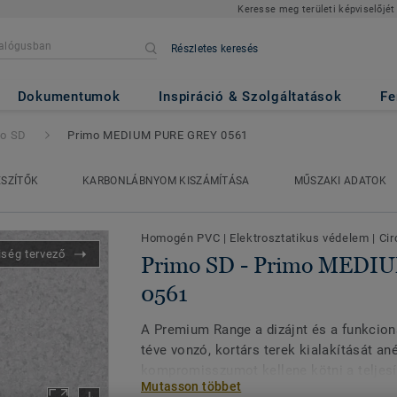
Keresse meg területi képviselőjét
Részletes keresés
o MEDIUM PURE GREY 0561
Dokumentumok
Inspiráció & Szolgáltatások
Fe
mo SD
Primo MEDIUM PURE GREY 0561
ÉSZÍTŐK
KARBONLÁBNYOM KISZÁMÍTÁSA
MŰSZAKI ADATOK
Homogén PVC
|
Elektrosztatikus védelem
|
Cir
iség tervező
Primo SD - Primo MED
0561
A Premium Range a dizájnt és a funkciona
téve vonzó, kortárs terek kialakítását ané
kompromisszumot kellene kötni a teljesí
Mutasson többet
Multifunkcionális megoldásaink, a Primo