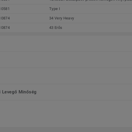
10581
Type I
10874
34 Very Heavy
10874
43 Erős
ri Levegő Minőség