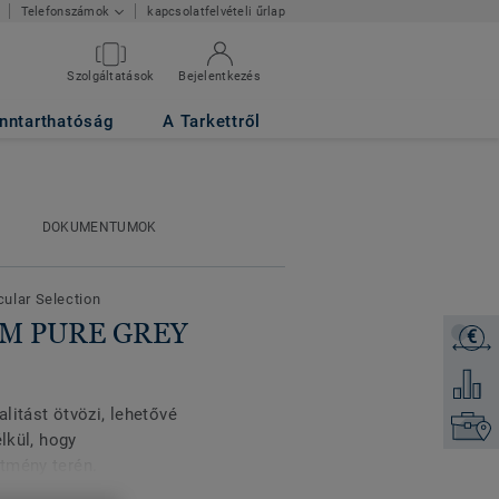
kapcsolatfelvételi űrlap
Telefonszámok
Szolgáltatások
Bejelentkezés
nntarthatóság
A Tarkettről
DOKUMENTUMOK
cular Selection
IUM PURE GREY
€
Árajánl
Hozzáad
litást ötvözi, lehetővé
Keresse
lkül, hogy
tmény terén.
 Safe.T és a Primo SD,