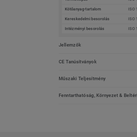
Kötőanyag-tartalom
ISO 
Kereskedelmi besorolás
ISO 
Intézményi besorolás
ISO 
Jellemzők
CE Tanúsítványok
Műszaki Teljesítmény
Fenntarthatóság, Környezet & Belté