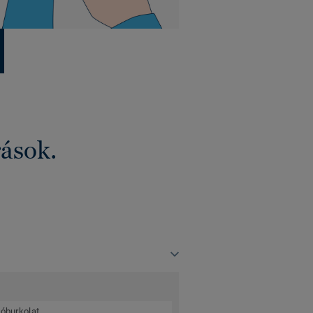
rások.
lóburkolat