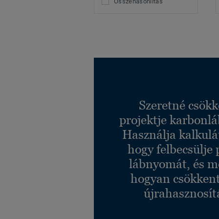
Összehasonlítás
Szeretné csökk
projektje karbonl
Használja kalkulá
hogy felbecsülje 
lábnyomát, és m
hogyan csökkent
újrahasznosít