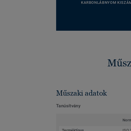
KARBONLÁBNYOM KISZÁ
Műsza
Műszaki adatok
Tanúsítvány
Nor
Terméktípus
ISO 