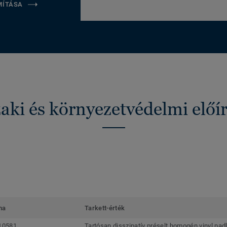
MÍTÁSA
ki és környezetvédelmi előí
ma
Tarkett-érték
10581
Tartósan disszipatív préselt homogén vinyl pad