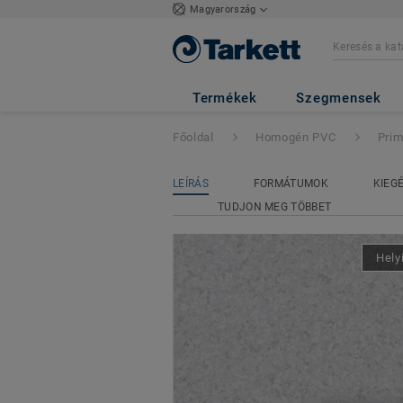
Magyarország
Primo SD
- Prim
Termékek
Szegmensek
Főoldal
Homogén PVC
Pri
LEÍRÁS
FORMÁTUMOK
KIEG
TUDJON MEG TÖBBET
Hely