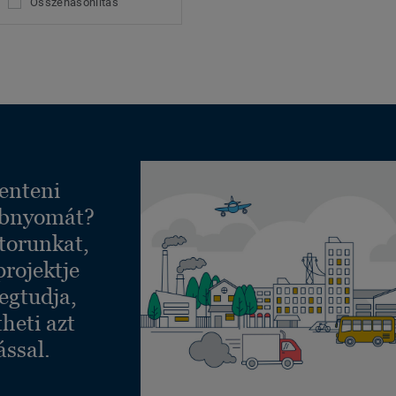
Összehasonlítás
enteni
ábnyomát?
torunkat,
projektje
egtudja,
heti azt
ással.