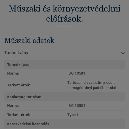
Műszaki és környezetvédelmi
előírások.
Műszaki adatok
Tanúsítvány
Terméktípus
Norma
ISO 10581
Tartósan disszipatív préselt
Tarkett-érték
homogén vinyl padlóburkolat
Kötőanyag-tartalom
Norma
ISO 10581
Tarkett-érték
Type I
Kereskedelmi besorolás