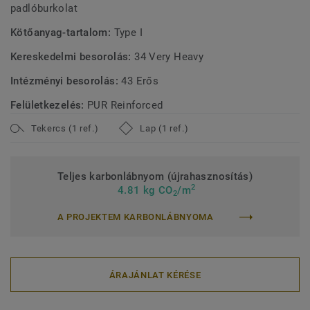
padlóburkolat
Kötőanyag-tartalom:
Type I
Kereskedelmi besorolás:
34 Very Heavy
Intézményi besorolás:
43 Erős
Felületkezelés:
PUR Reinforced
Tekercs (1 ref.)
Lap (1 ref.)
Teljes karbonlábnyom (újrahasznosítás)
2
4.81 kg CO
/m
2
A PROJEKTEM KARBONLÁBNYOMA
ÁRAJÁNLAT KÉRÉSE