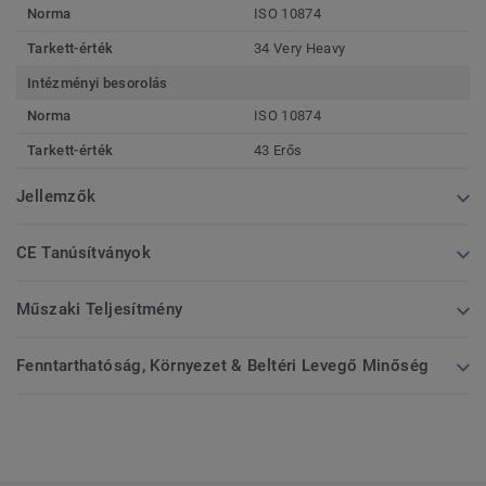
Norma
ISO 10874
Tarkett-érték
34 Very Heavy
Intézményi besorolás
Norma
ISO 10874
Tarkett-érték
43 Erős
Jellemzők
CE Tanúsítványok
Műszaki Teljesítmény
Fenntarthatóság, Környezet & Beltéri Levegő Minőség