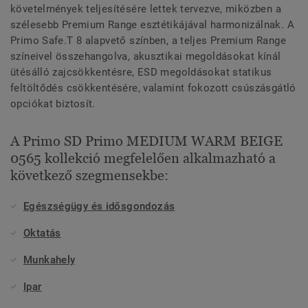
követelmények teljesítésére lettek tervezve, miközben a
szélesebb Premium Range esztétikájával harmonizálnak. A
Primo Safe.T 8 alapvető színben, a teljes Premium Range
színeivel összehangolva, akusztikai megoldásokat kínál
ütésálló zajcsökkentésre, ESD megoldásokat statikus
feltöltődés csökkentésére, valamint fokozott csúszásgátló
opciókat biztosít.
A Primo SD Primo MEDIUM WARM BEIGE
0565 kollekció megfelelően alkalmazható a
következő szegmensekbe:
Egészségügy és idősgondozás
Oktatás
Munkahely
Ipar