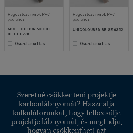
Hegesztőzsinórok PVC
Hegesztőzsinórok PVC
padlóhoz
padlóhoz
MULTICOLOUR MIDDLE
UNICOLOURED BEIGE 0352
BEIGE 0278
Összehasonlítás
Összehasonlítás
Szeretné csökkenteni projektje
karbonlábnyomát? Használja
kalkulátorunkat, hogy felbecsülje
projektje lábnyomát, és megtudja,
hogyan csökkentheti azt