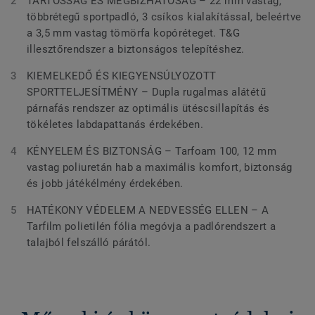
TARTÓSSÁG ÉS MEGBÍZHATÓSÁG – 22 mm vastag,
többrétegű sportpadló, 3 csíkos kialakítással, beleértve
a 3,5 mm vastag tömörfa kopóréteget. T&G
illesztőrendszer a biztonságos telepítéshez.
KIEMELKEDŐ ÉS KIEGYENSÚLYOZOTT
SPORTTELJESÍTMÉNY – Dupla rugalmas alátétű
párnafás rendszer az optimális ütéscsillapítás és
tökéletes labdapattanás érdekében.
KÉNYELEM ÉS BIZTONSÁG – Tarfoam 100, 12 mm
vastag poliuretán hab a maximális komfort, biztonság
és jobb játékélmény érdekében.
HATÉKONY VÉDELEM A NEDVESSÉG ELLEN – A
Tarfilm polietilén fólia megóvja a padlórendszert a
talajból felszálló párától.