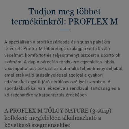
Tudjon meg többet
termékünkről: PROFLEX M
A speciálisan a profi kosárlabda és squash pályákra
tervezett Proflex M többrétegű szalagparketta kiváló
védelmet, komfortot és teljesítményt biztosít a sportolók
számára. A dupla párnafás rendszere egyenletes labda
visszapattanást biztosít az optimális teljesítmény céljából,
emellett kiváló ütéselnyeléssel szolgál a gyakori
edzésekkel együtt járó sérülésveszéllyel szemben. A
sportlakkunkkal van lekezelve a rendkívüli tartósság és a
költséghatékony karbantartás érdekében.
A PROFLEX M TÖLGY NATURE (3-strip)
kollekció megfelelően alkalmazható a
következő szegmensekbe: