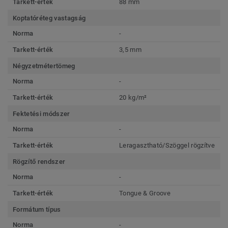
Tarkett-érték
88 mm
Koptatóréteg vastagság
Norma
-
Tarkett-érték
3,5 mm
Négyzetmétertömeg
Norma
-
Tarkett-érték
20 kg/m²
Fektetési módszer
Norma
-
Tarkett-érték
Leragasztható/Szöggel rögzítve
Rögzítő rendszer
Norma
-
Tarkett-érték
Tongue & Groove
Formátum típus
Norma
-