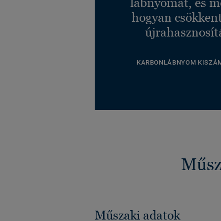
lábnyomát, és m
hogyan csökkent
újrahasznosít
KARBONLÁBNYOM KISZÁ
Műsza
Műszaki adatok