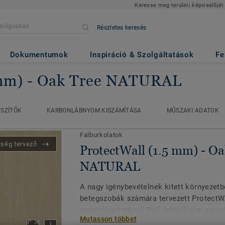
Keresse meg területi képviselőjét
Részletes keresés
Dokumentumok
Inspiráció & Szolgáltatások
Fe
 mm)
- Oak Tree NATURAL
ectWall (1.5 mm)
Oak Tree NATURAL
ÉSZÍTŐK
KARBONLÁBNYOM KISZÁMÍTÁSA
MŰSZAKI ADATOK
ÉSZÍTŐK
KARBONLÁBNYOM KISZÁMÍTÁSA
MŰSZAKI ADATOK
Falburkolatok
iség tervező
ProtectWall (1.5 mm) - Oa
NATURAL
A nagy igénybevételnek kitett környezetb
betegszobák számára tervezett ProtectW
nagyteljesítményű PVC falburkolat megvé
Mutasson többet
mechanikai hatásoktól, az ütésektől, a k