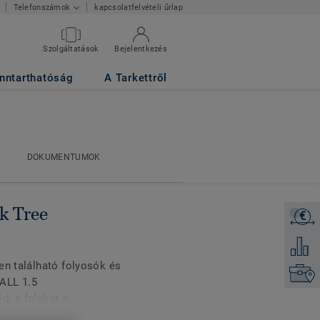
kapcsolatfelvételi űrlap
Telefonszámok
Szolgáltatások
Bejelentkezés
nntarthatóság
A Tarkettről
DOKUMENTUMOK
DOKUMENTUMOK
k Tree
€
Árajánl
Hozzáad
en található folyosók és
Keresse
ALL 1.5
di a falakat a
arcolásoktól és a vegyi