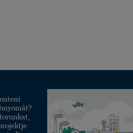
enteni
ábnyomát?
torunkat,
projektje