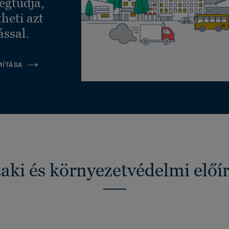
egtudja,
heti azt
ással.
MÍTÁSA
ki és környezetvédelmi előí