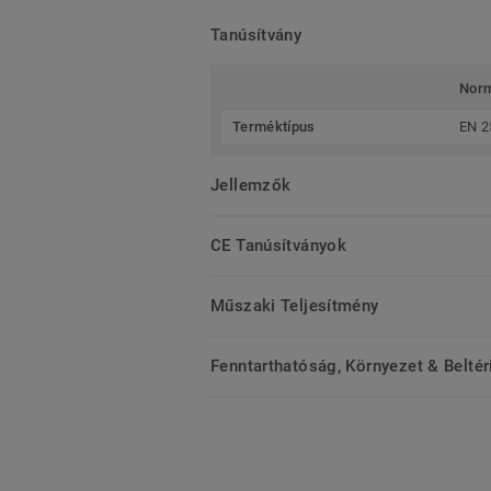
Tanúsítvány
Nor
Terméktípus
EN 2
Jellemzők
CE Tanúsítványok
Műszaki Teljesítmény
Fenntarthatóság, Környezet & Belté