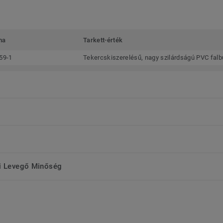
ma
Tarkett-érték
59-1
Tekercskiszerelésű, nagy szilárdságú PVC falb
ri Levegő Minőség