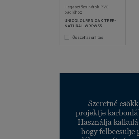
Hegesztőzsinórok PVC
padlóhoz
UNICOLOURED OAK TREE-
NATURAL WRPW55
Összehasonlítás
Szeretné csökk
projektje karbonl
Használja kalkulá
hogy felbecsülje 