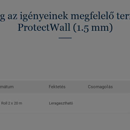
g az igényeinek megfelelő t
ProtectWall (1.5 mm)
rmátum
Fektetés
Csomagolás
Roll 2 x 20 m
Leragasztható