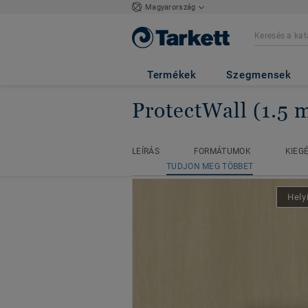
Magyarország
Termékek
Szegmensek
ProtectWall (1.5
Főoldal
Falburkolatok
Prot
LEÍRÁS
FORMÁTUMOK
KIEG
LEÍRÁS
FORMÁTUMOK
KIEG
TUDJON MEG TÖBBET
TUDJON MEG TÖBBET
Hely