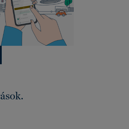
rások.