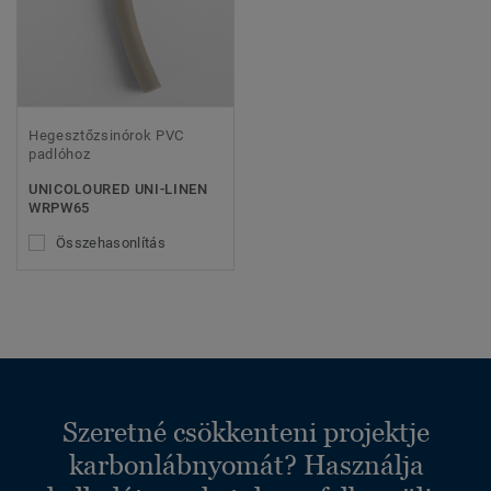
Hegesztőzsinórok PVC
padlóhoz
UNICOLOURED UNI-LINEN
WRPW65
Összehasonlítás
Szeretné csökkenteni projektje
karbonlábnyomát? Használja