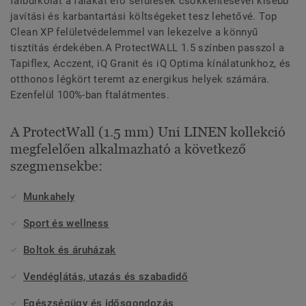
falburkolat a falakat érő sérülések csökkentésével kisebb
javítási és karbantartási költségeket tesz lehetővé. Top
Clean XP felületvédelemmel van lekezelve a könnyű
tisztítás érdekében.A ProtectWALL 1.5 színben passzol a
Tapiflex, Acczent, iQ Granit és iQ Optima kínálatunkhoz, és
otthonos légkört teremt az energikus helyek számára.
Ezenfelül 100%-ban ftalátmentes.
A ProtectWall (1.5 mm) Uni LINEN kollekció
megfelelően alkalmazható a következő
szegmensekbe:
Munkahely
Sport és wellness
Boltok és áruházak
Vendéglátás, utazás és szabadidő
Egészségügy és idősgondozás