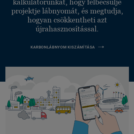
kalkulátorunkat, hogy felbecsülje
projektje lábnyomát, és megtudja,
hogyan csökkentheti azt
újrahasznosítással.
KARBONLÁBNYOM KISZÁMÍTÁSA