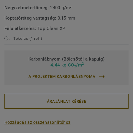
Négyzetmétertömeg:
2400 g/m²
Koptatóréteg vastagság:
0,15 mm
Felületkezelés:
Top Clean XP
Tekercs (1 ref.)
Karbonlábnyom (Bölcsőtől a kapuig)
2
4.44 kg CO
/m
2
A PROJEKTEM KARBONLÁBNYOMA
ÁRAJÁNLAT KÉRÉSE
Hozzáadás az összehasonlítóhoz