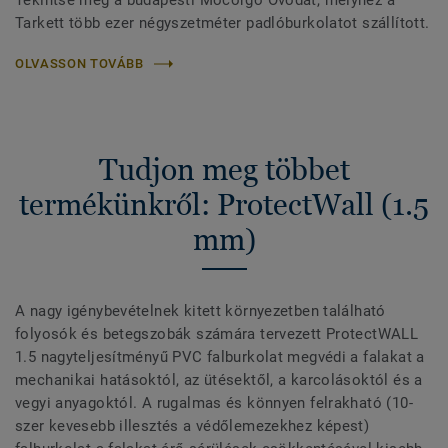
Tekintse meg a budapesti Mocorgó Óvodát, melyhez a
Tarkett több ezer négyszetméter padlóburkolatot szállított.
OLVASSON TOVÁBB
Tudjon meg többet
termékünkről: ProtectWall (1.5
mm)
A nagy igénybevételnek kitett környezetben található
folyosók és betegszobák számára tervezett ProtectWALL
1.5 nagyteljesítményű PVC falburkolat megvédi a falakat a
mechanikai hatásoktól, az ütésektől, a karcolásoktól és a
vegyi anyagoktól. A rugalmas és könnyen felrakható (10-
szer kevesebb illesztés a védőlemezekhez képest)