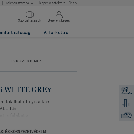
kapcsolatfelvételi űrlap
Telefonszámok
Szolgáltatások
Bejelentkezés
nntarthatóság
A Tarkettről
DOKUMENTUMOK
Uni WHITE GREY
€
Árajánl
en található folyosók és
Hozzáad
ALL 1.5
Keresse
di a falakat a
arcolásoktól és a vegyi
kható (10-szer kevesebb
KI ÉS KÖRNYEZETVÉDELMI