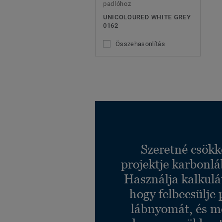
padlóhoz
UNICOLOURED WHITE GREY
0162
Összehasonlítás
Szeretné csökk
projektje karbonl
Használja kalkulá
hogy felbecsülje 
lábnyomát, és m