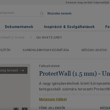
Keresse meg területi képviselőjét
Részletes keresés
 mm)
- Uni WHITE GREY
Dokumentumok
Inspiráció & Szolgáltatások
Fe
ectWall (1.5 mm)
Uni WHITE GREY
ÉSZÍTŐK
KARBONLÁBNYOM KISZÁMÍTÁSA
MŰSZAKI ADATOK
Falburkolatok
iség tervező
ProtectWall (1.5 mm) - 
A nagy igénybevételnek kitett környezetb
betegszobák számára tervezett ProtectW
nagyteljesítményű PVC falburkolat megvé
Mutasson többet
mechanikai hatásoktól, az ütésektől, a k
anyagoktól. A rugalmas és könnyen felra
FŐBB JELLEMZŐK
MŰSZA