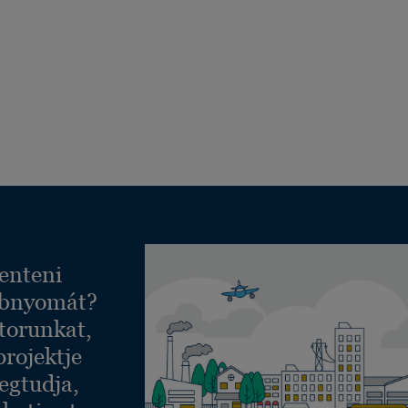
enteni
ábnyomát?
torunkat,
projektje
egtudja,