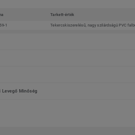
ma
Tarkett-érték
59-1
Tekercskiszerelésű, nagy szilárdságú PVC falb
ri Levegő Minőség