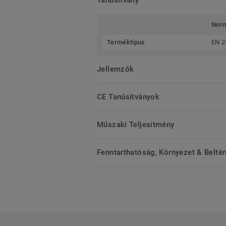
Nor
Terméktípus
EN 2
Jellemzők
CE Tanúsítványok
Műszaki Teljesítmény
Fenntarthatóság, Környezet & Belté