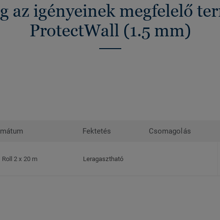
g az igényeinek megfelelő t
ProtectWall (1.5 mm)
rmátum
Fektetés
Csomagolás
Roll 2 x 20 m
Leragasztható