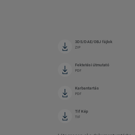
3DS/DAE/OBJ fájlok
ZIP
Fektetési útmutató
PDF
Karbantartás
PDF
Tif Kép
TIF