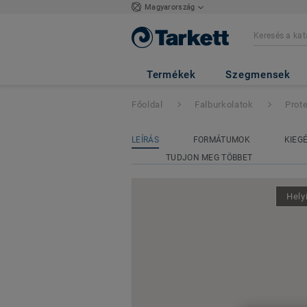
Magyarország
ProtectWall (1.5
Termékek
Szegmensek
Főoldal
Falburkolatok
Prot
LEÍRÁS
FORMÁTUMOK
KIEG
TUDJON MEG TÖBBET
Hely