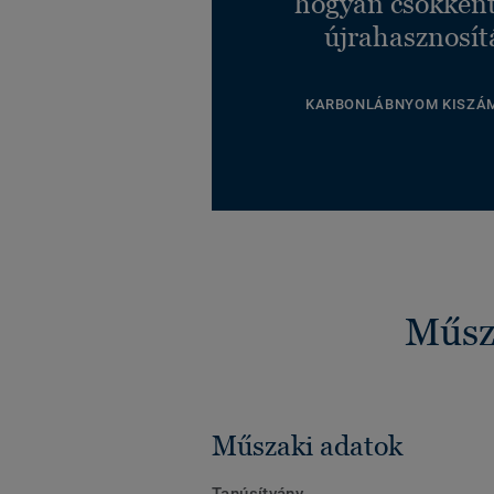
hogyan csökkent
újrahasznosít
KARBONLÁBNYOM KISZÁ
Műsza
Műszaki adatok
Tanúsítvány