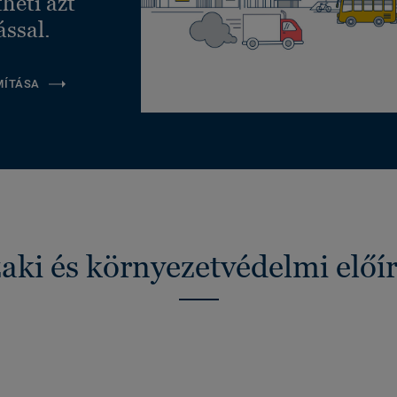
heti azt
ással.
MÍTÁSA
ki és környezetvédelmi előí