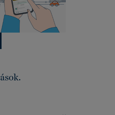
rások.