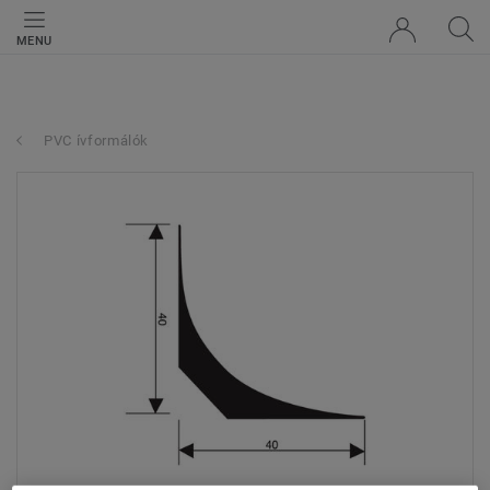
MENU
PVC ívformálók