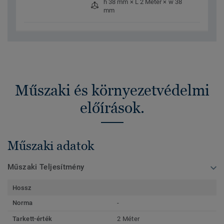
h 38 mm × L 2 Méter × w 38
mm
Műszaki és környezetvédelmi
előírások.
Műszaki adatok
Műszaki Teljesítmény
Hossz
Norma
-
Tarkett-érték
2 Méter