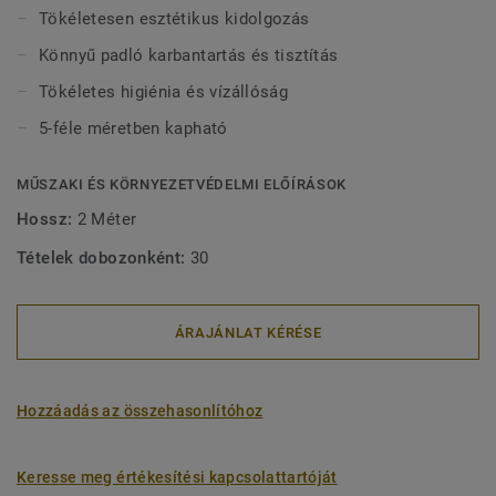
sima sarkot képeznek a burkolat alatt. Emellett a
Tökéletesen esztétikus kidolgozás
lekerekített sarkoknak köszönhetően könnyen tisztíthatók
Könnyű padló karbantartás és tisztítás
és karbantarthatók. A PVC ívformálók kompatibilisek a
homogén és & heterogén PVC tekercsekkel és a vizes
Tökéletes higiénia és vízállóság
helyiségeket szolgáló, tekercs formátumú
5-féle méretben kapható
padlóburkolatokkal.
MŰSZAKI ÉS KÖRNYEZETVÉDELMI ELŐÍRÁSOK
Hossz:
2 Méter
Tételek dobozonként:
30
ÁRAJÁNLAT KÉRÉSE
Hozzáadás az összehasonlítóhoz
Keresse meg értékesítési kapcsolattartóját