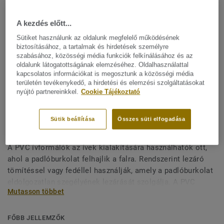
A kezdés előtt...
Sütiket használunk az oldalunk megfelelő működésének
biztosításához, a tartalmak és hirdetések személyre
szabásához, közösségi média funkciók felkínálásához és az
oldalunk látogatottságának elemzéséhez. Oldalhasználattal
kapcsolatos információkat is megosztunk a közösségi média
területén tevékenykedő, a hirdetési és elemzési szolgáltatásokat
Minden dizájn megtekitése. (12)
nyújtó partnereinkkel.
Cookie Tájékoztató
All Accessories
|
Befejező munkák
Sütik beállítása
Összes süti elfogadása
PVC ívformálók - PA 40
A PVC ívformálók az ívek kialakítására használhatók ott,
ahol a padlóburkolat felhajlik a falra. Rendszerint lezáró
tömítéssel vagy fedéllel használják, amely a padlóburkolat
eldolgozatlan szegélyének lezárását szolgálja. A PVC
Mutasson többet
ívformálók 5-féle méretben kaphatók, így bármilyen szögű
sugárhoz alkalmasak. Emellett tökéletes higiéniát és
vízzárást biztosítanak annak a ténynek köszönhetően, hogy
FŐBB JELLEMZŐK