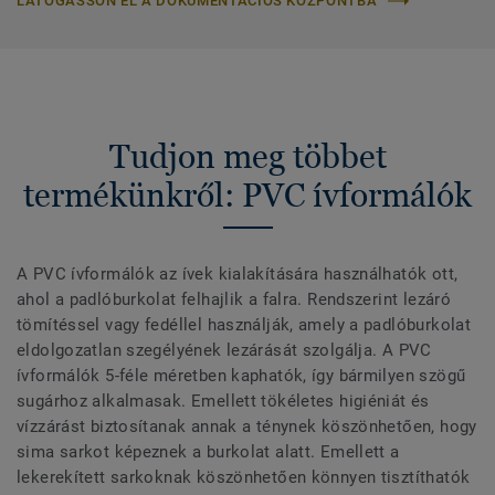
LÁTOGASSON EL A DOKUMENTÁCIÓS KÖZPONTBA
Tudjon meg többet
termékünkről: PVC ívformálók
A PVC ívformálók az ívek kialakítására használhatók ott,
ahol a padlóburkolat felhajlik a falra. Rendszerint lezáró
tömítéssel vagy fedéllel használják, amely a padlóburkolat
eldolgozatlan szegélyének lezárását szolgálja. A PVC
ívformálók 5-féle méretben kaphatók, így bármilyen szögű
sugárhoz alkalmasak. Emellett tökéletes higiéniát és
vízzárást biztosítanak annak a ténynek köszönhetően, hogy
sima sarkot képeznek a burkolat alatt. Emellett a
lekerekített sarkoknak köszönhetően könnyen tisztíthatók