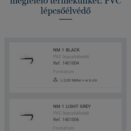
megfelelő termékünket: PVC
lépcsőélvédő
NM 1 BLACK
PVC lépcsőélvédő
Ref. 1401004
Formátum
L 0,30 Méter × w 6 cm
NM 1 LIGHT GREY
PVC lépcsőélvédő
Ref. 1401006
Formátum