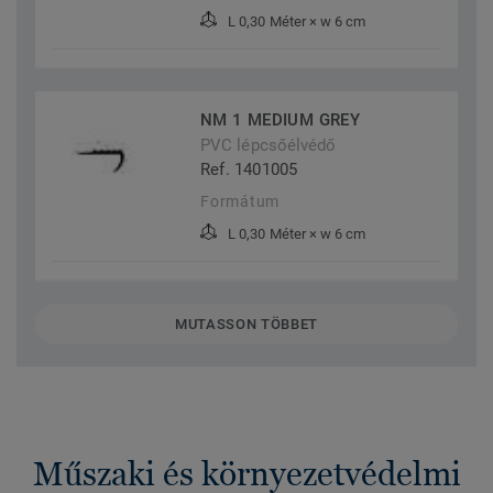
L 0,30 Méter × w 6 cm
NM 1 MEDIUM GREY
PVC lépcsőélvédő
Ref. 1401005
Formátum
L 0,30 Méter × w 6 cm
MUTASSON TÖBBET
Műszaki és környezetvédelmi