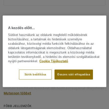
A kezdés előtt...
Sütiket használunk az oldalunk megfelelő működésének
biztosításához, a tartalmak és hirdetések személyre
Minden dizájn megtekitése. (13)
szabásához, közösségi média funkciók felkínálásához és az
oldalunk látogatottságának elemzéséhez. Oldalhasználattal
kapcsolatos információkat is megosztunk a közösségi média
All Accessories
|
Befejező munkák
területén tevékenykedő, a hirdetési és elemzési szolgáltatásokat
PVC lépcsőélvédő
nyújtó partnereinkkel.
Cookie Tájékoztató
Lépcsőélvédő profiljaink különböző formákban és
Sütik beállítása
Összes süti elfogadása
méretekben érhetők el, hogy illeszkedjenek a különféle
lépcsőtípusokhoz. PVC-ből készülnek kerekített vagy
enyhén kerekített formával, 8R hajlítási sugárral. Rugalmas
Mutasson többet
szerkezetüknek köszönhetően egyszerűen telepíthetők, és
kompatibilisek heterogén és homogén tekercses
vinylburkolatokkal. Lépcsőélvédőink elérhetők élesebb
FŐBB JELLEMZŐK