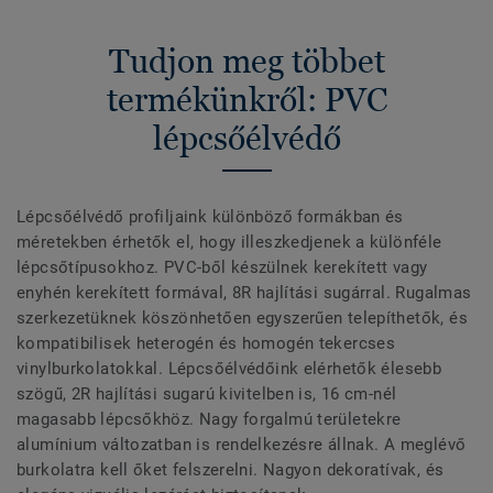
Tudjon meg többet
termékünkről: PVC
lépcsőélvédő
Lépcsőélvédő profiljaink különböző formákban és
méretekben érhetők el, hogy illeszkedjenek a különféle
lépcsőtípusokhoz. PVC-ből készülnek kerekített vagy
enyhén kerekített formával, 8R hajlítási sugárral. Rugalmas
szerkezetüknek köszönhetően egyszerűen telepíthetők, és
kompatibilisek heterogén és homogén tekercses
vinylburkolatokkal. Lépcsőélvédőink elérhetők élesebb
szögű, 2R hajlítási sugarú kivitelben is, 16 cm-nél
magasabb lépcsőkhöz. Nagy forgalmú területekre
alumínium változatban is rendelkezésre állnak. A meglévő
burkolatra kell őket felszerelni. Nagyon dekoratívak, és