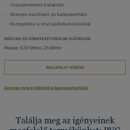
szögű, 2R hajlítási sugarú kivitelben is, 16 cm-nél
Csúszásmentes kialakítás
magasabb lépcsőkhöz. Nagy forgalmú területekre
Könnyen tisztítható és karbantartható
alumínium változatban is rendelkezésre állnak. A meglévő
burkolatra kell őket felszerelni. Nagyon dekoratívak, és
Kompatibilis a vinyl padlóburkolatokkal
elegáns vizuális lezárást biztosítanak.
MŰSZAKI ÉS KÖRNYEZETVÉDELMI ELŐÍRÁSOK
Hossz:
0,30 Méter, 25 Méter
ÁRAJÁNLAT KÉRÉSE
Keresse meg értékesítési kapcsolattartóját
Találja meg az igényeinek