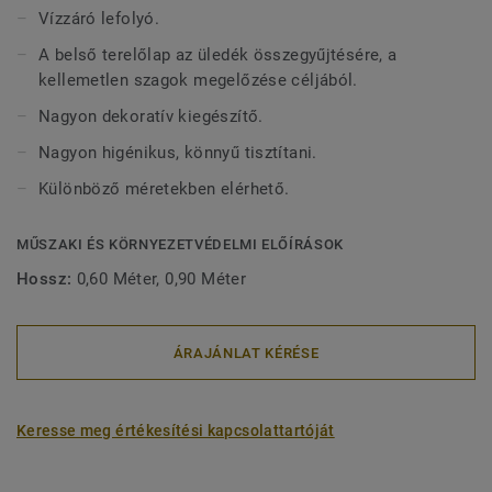
rács + hozzáillő lefolyó.
Vízzáró lefolyó.
A belső terelőlap az üledék összegyűjtésére, a
kellemetlen szagok megelőzése céljából.
Nagyon dekoratív kiegészítő.
Nagyon higénikus, könnyű tisztítani.
Különböző méretekben elérhető.
MŰSZAKI ÉS KÖRNYEZETVÉDELMI ELŐÍRÁSOK
Hossz:
0,60 Méter, 0,90 Méter
ÁRAJÁNLAT KÉRÉSE
Keresse meg értékesítési kapcsolattartóját