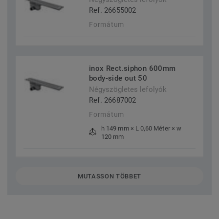
Ref. 26655002
Formátum
inox Rect.siphon 600mm
body-side out 50
Négyszögletes lefolyók
Ref. 26687002
Formátum
h 149 mm × L 0,60 Méter × w
120 mm
MUTASSON TÖBBET