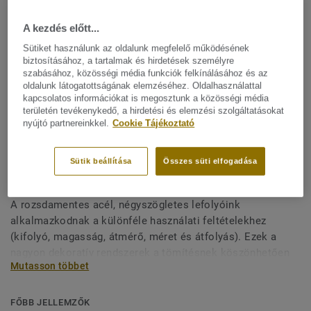
A kezdés előtt...
Sütiket használunk az oldalunk megfelelő működésének
biztosításához, a tartalmak és hirdetések személyre
szabásához, közösségi média funkciók felkínálásához és az
oldalunk látogatottságának elemzéséhez. Oldalhasználattal
kapcsolatos információkat is megosztunk a közösségi média
területén tevékenykedő, a hirdetési és elemzési szolgáltatásokat
Minden dizájn megtekitése. (5)
nyújtó partnereinkkel.
Cookie Tájékoztató
Vizes helyiség rendszerek
|
All Accessories
|
Vizes helyiség
Sütik beállítása
Összes süti elfogadása
Négyszögletes lefolyók
A rozsdamentes acél, négyszögletes lefolyóink
alkalmazkodnak a különféle használati feltételekhez
(kifolyó, magasság, átmérő, méret és átfolyás). Ezek a
nagyon dekoratív rendszerek a tömítésnek köszönhetően
Mutasson többet
vízzáró lefolyóval szolgálnak. A belső terelőlap a
kellemetlen szagok megelőzése céljából összegyűjti az
üledékeket. 2 részből áll: rendelhető rozsdamentes acél
FŐBB JELLEMZŐK