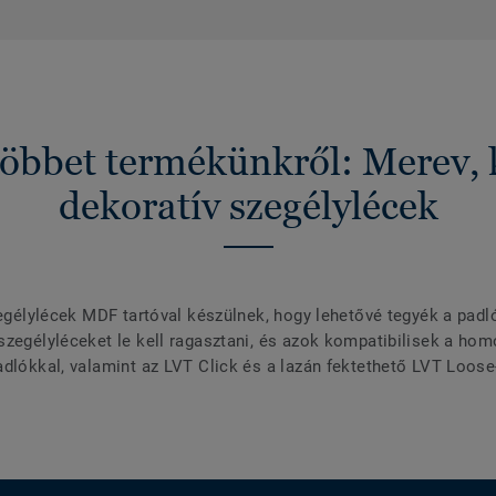
öbbet termékünkről: Merev, kí
dekoratív szegélylécek
zegélylécek MDF tartóval készülnek, hogy lehetővé tegyék a padló
szegélyléceket le kell ragasztani, és azok kompatibilisek a h
adlókkal, valamint az LVT Click és a lazán fektethető LVT Loose