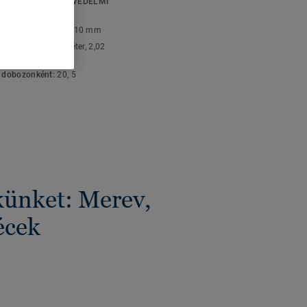
KI ÉS KÖRNYEZETVÉDELMI
e-lay padlókkal.
ÁSOK
 vastagság:
15 mm, 10 mm
:
2,57 Méter, 1,95 Méter, 2,02
k dobozonként:
20, 5
künket: Merev,
écek