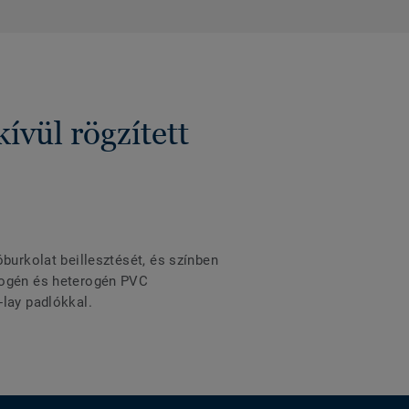
vül rögzített
burkolat beillesztését, és színben
omogén és heterogén PVC
-lay padlókkal.