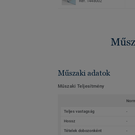
Ref. 1448002
Műsza
Műszaki adatok
Műszaki Teljesítmény
Nor
Teljes vastagság
-
Hossz
-
Tételek dobozonként
-