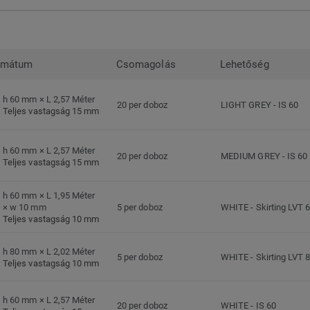
rmátum
Csomagolás
Lehetőség
h 60 mm × L 2,57 Méter
20 per doboz
LIGHT GREY
-
IS 60
Teljes vastagság 15 mm
h 60 mm × L 2,57 Méter
20 per doboz
MEDIUM GREY
-
IS 60
Teljes vastagság 15 mm
h 60 mm × L 1,95 Méter
× w 10 mm
5 per doboz
WHITE
-
Skirting LVT 
Teljes vastagság 10 mm
h 80 mm × L 2,02 Méter
5 per doboz
WHITE
-
Skirting LVT 
Teljes vastagság 10 mm
h 60 mm × L 2,57 Méter
20 per doboz
WHITE
-
IS 60