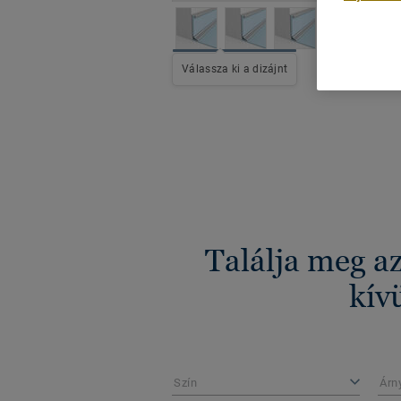
Minden d
Válassza ki a dizájnt
Találja meg a
kív
Szín
Árn