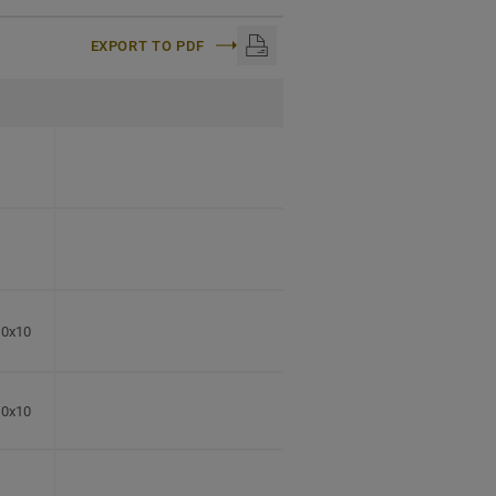
EXPORT TO PDF
60x10
80x10