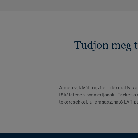
Tudjon meg t
A merev, kívül rögzített dekoratív s
tökéletesen passzoljanak. Ezeket a 
tekercsekkel, a leragasztható LVT p