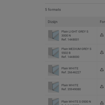
5 formats
Dizájn
Fo
Plain LIGHT GREY S
3000 N
Ref. 1448001
Plain MEDIUM GREY S
5502 B
Ref. 1448000
Plain WHITE
Ref. 26646227
Plain WHITE
Ref. 35949080
Plain WHITE S 0500 N