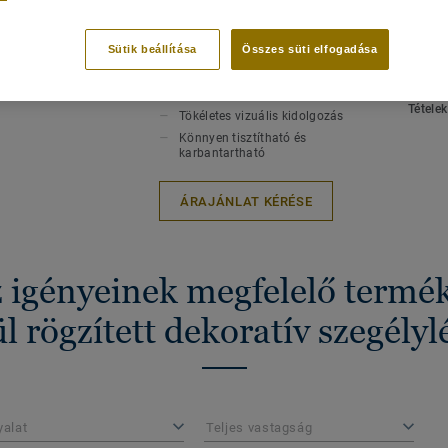
FŐBB JELLEMZŐK
MŰSZA
LVT Click és a lazán fektethető LVT Loos
ELŐÍR
Beillesztett padlóburkolat a
színek tökéletes passzolása
Teljes
Sütik beállítása
Összes süti elfogadása
érdekében
Hossz
izájn megtekitése. (4)
Kiválóan ellenáll az ütéseknek és
Méter
a karcolásoknak
Tétele
Tökéletes vizuális kidolgozás
Könnyen tisztítható és
karbantartható
ÁRAJÁNLAT KÉRÉSE
z igényeinek megfelelő termé
ül rögzített dekoratív szegélyl
yalat
Teljes vastagság