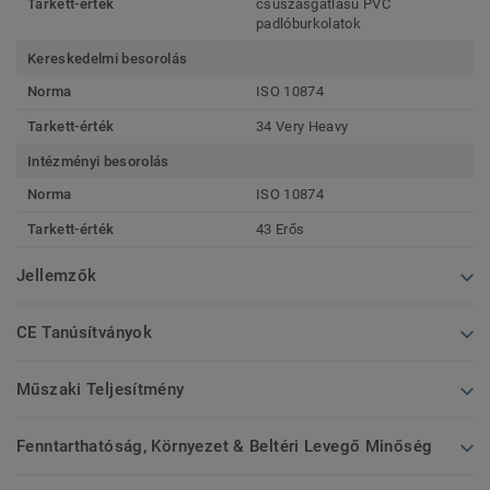
Tarkett-érték
csúszásgátlású PVC
padlóburkolatok
Kereskedelmi besorolás
Norma
ISO 10874
Tarkett-érték
34 Very Heavy
Intézményi besorolás
Norma
ISO 10874
Tarkett-érték
43 Erős
Jellemzők
CE Tanúsítványok
Műszaki Teljesítmény
Fenntarthatóság, Környezet & Beltéri Levegő Minőség