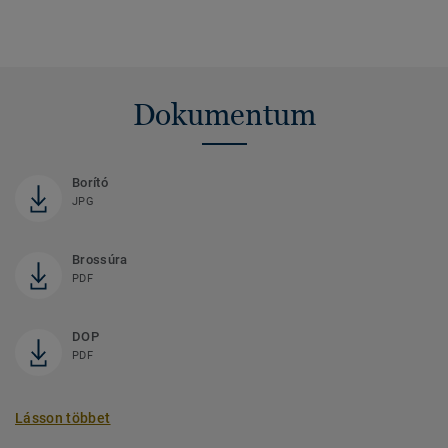
Dokumentum
Borító
JPG
Brossúra
PDF
DOP
PDF
Lásson többet