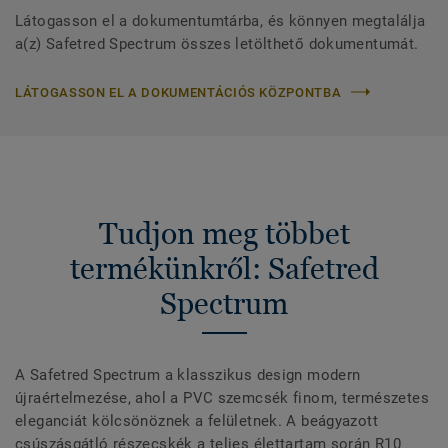
Látogasson el a dokumentumtárba, és könnyen megtalálja
a(z) Safetred Spectrum összes letölthető dokumentumát.
LÁTOGASSON EL A DOKUMENTÁCIÓS KÖZPONTBA
Tudjon meg többet
termékünkről: Safetred
Spectrum
A Safetred Spectrum a klasszikus design modern
újraértelmezése, ahol a PVC szemcsék finom, természetes
eleganciát kölcsönöznek a felületnek. A beágyazott
csúszásgátló részecskék a teljes élettartam során R10