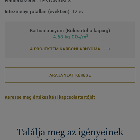
Felületkezelés:
TEKTANIUM ®
Intézményi jótállás (években):
12 év
Karbonlábnyom (Bölcsőtől a kapuig)
2
4.68 kg CO
/m
2
A PROJEKTEM KARBONLÁBNYOMA
ÁRAJÁNLAT KÉRÉSE
Keresse meg értékesítési kapcsolattartóját
Találja meg az igényeinek