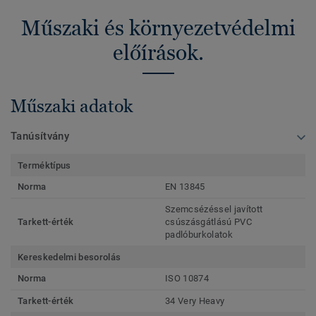
Műszaki és környezetvédelmi
előírások.
Műszaki adatok
Tanúsítvány
Terméktípus
Norma
EN 13845
Szemcsézéssel javított
Tarkett-érték
csúszásgátlású PVC
padlóburkolatok
Kereskedelmi besorolás
Norma
ISO 10874
Tarkett-érték
34 Very Heavy