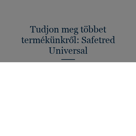
Tudjon meg többet
termékünkről: Safetred
Universal
A Safetred Universal klasszikus heterogén vinyl biztonsági
padlónk, amely beágyazott csúszásgátló szemcséinek
köszönhetően teljes élettartama során R10
csúszásállóságot biztosít. A termék Tektanium
felületvédelemmel rendelkezik, amely fokozott
foltállóságot és könnyebb karbantartást tesz lehetővé. A
matt felületű, irányfüggetlen mintázat visszafogott
színválasztékkal párosul, amely a biztonsági
padlóburkolataink kínálatában klasszikus megoldásnak
számít.