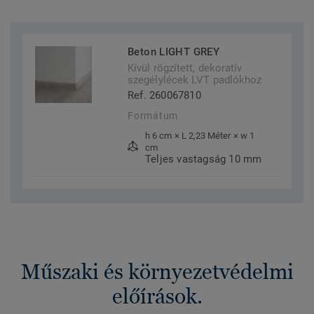
Beton LIGHT GREY
Kívül rögzített, dekoratív
szegélylécek LVT padlókhoz
Ref. 260067810
Formátum
h 6 cm × L 2,23 Méter × w 1
cm
Teljes vastagság 10 mm
Műszaki és környezetvédelmi
előírások.