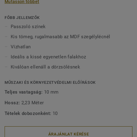
Mutasson többet
vízben tölthetnek bármilyen sérülés nélkül. 2-féle (60 mm
és 80 mm) magasságban (Ultimate sorozat) és passzoló
színekben kapható a tökéletes kivitel érdekében. A kívül
FŐBB JELLEMZŐK
rögzített, dekoratív szegélylécek kompatibilisek minden
Passzoló színek
(ragasztható, klikk és lazán fektethető) LVT padlóval.
Kis tömeg, rugalmasabb az MDF szegélylécnél
Vízhatlan
Ideális a kissé egyenetlen falakhoz
Kiválóan ellenáll a dörzsölésnek
MŰSZAKI ÉS KÖRNYEZETVÉDELMI ELŐÍRÁSOK
Teljes vastagság:
10 mm
Hossz:
2,23 Méter
Tételek dobozonként:
10
ÁRAJÁNLAT KÉRÉSE