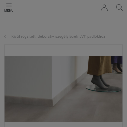
MENU
Kívül rögzített, dekoratív szegélylécek LVT padlókhoz