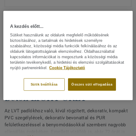
A kezdés előtt...
Sütiket használunk az oldalunk megfelelő működésének
biztosításához, a tartalmak és hirdetések személyre
szabásához, közösségi média funkciók felkínálásához és az
Minden dizájn megtekitése. (200)
oldalunk látogatottságának elemzéséhez. Oldalhasználattal
kapcsolatos információkat is megosztunk a közösségi média
területén tevékenykedő, a hirdetési és elemzési szolgáltatásokat
All Accessories
|
Befejező munkák
|
Szegélylécek
nyújtó partnereinkkel.
Cookie Tájékoztató
Kívül rögzített, dekoratív
szegélylécek LVT padlókhoz -
Sütik beállítása
Összes süti elfogadása
Beton LIGHT GREY
Az LVT padlókhoz való, kívül rögzített, dekoratív, kompakt
PVC szegélylécek, dekoratív bevonattal és PUR
felületkezeléssel a benyomódásokkal szembeni nagyobb
ellenállás érdekében. Emellett vízállók is, akár 72 órát is