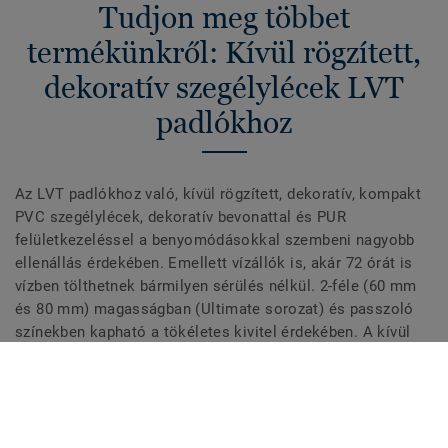
Tudjon meg többet
termékünkről: Kívül rögzített,
dekoratív szegélylécek LVT
padlókhoz
Az LVT padlókhoz való, kívül rögzített, dekoratív, kompakt
PVC szegélylécek, dekoratív bevonattal és PUR
felületkezeléssel a benyomódásokkal szembeni nagyobb
ellenállás érdekében. Emellett vízállók is, akár 72 órát is
vízben tölthetnek bármilyen sérülés nélkül. 2-féle (60 mm
és 80 mm) magasságban (Ultimate sorozat) és passzoló
színekben kapható a tökéletes kivitel érdekében. A kívül
rögzített, dekoratív szegélylécek kompatibilisek minden
(ragasztható, klikk és lazán fektethető) LVT padlóval.