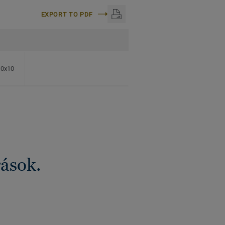
EXPORT TO PDF
60x10
rások.