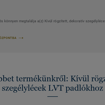
 könnyen megtalálja a(z) Kívül rögzített, dekoratív szegélyléc
KÖZPONTBA
bet termékünkről: Kívül rögzí
szegélylécek LVT padlókhoz