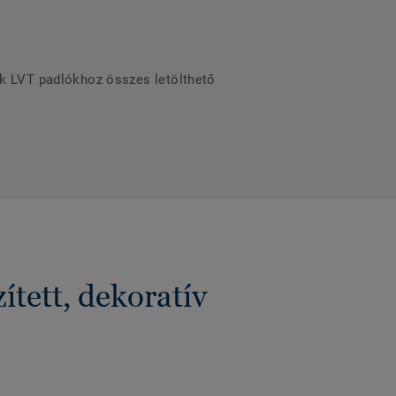
ek LVT padlókhoz összes letölthető
tett, dekoratív