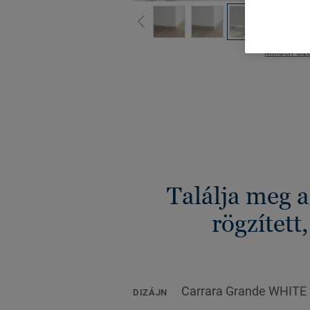
Minden dizá
Találja meg 
rögzített
Carrara Grande WHITE
DIZÁJN