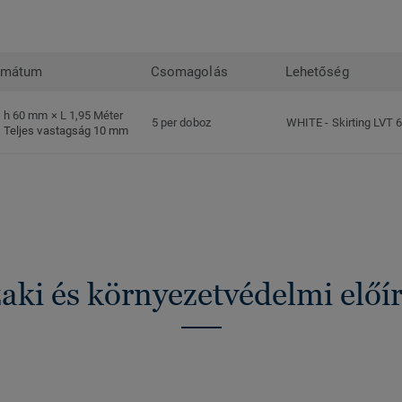
rmátum
Csomagolás
Lehetőség
h 60 mm × L 1,95 Méter
5 per doboz
WHITE
-
Skirting LVT 
Teljes vastagság 10 mm
ki és környezetvédelmi előí