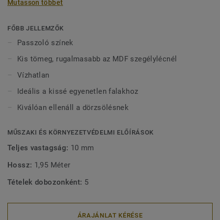
Mutasson többet
vízben tölthetnek bármilyen sérülés nélkül. 2-féle (60 mm
és 80 mm) magasságban (Ultimate sorozat) és passzoló
színekben kapható a tökéletes kivitel érdekében. A kívül
FŐBB JELLEMZŐK
rögzített, dekoratív szegélylécek kompatibilisek minden
Passzoló színek
(ragasztható, klikk és lazán fektethető) LVT padlóval.
Kis tömeg, rugalmasabb az MDF szegélylécnél
Vízhatlan
Ideális a kissé egyenetlen falakhoz
Kiválóan ellenáll a dörzsölésnek
MŰSZAKI ÉS KÖRNYEZETVÉDELMI ELŐÍRÁSOK
Teljes vastagság:
10 mm
Hossz:
1,95 Méter
Tételek dobozonként:
5
ÁRAJÁNLAT KÉRÉSE