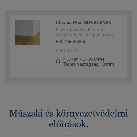
Classic Pine SUNBURNED
Kívül rögzített, dekoratív
szegélylécek LVT padlókhoz
Ref. 26646066
Formátum
h 60 mm × L 1,95 Méter
Teljes vastagság 10 mm
Műszaki és környezetvédelmi
előírások.