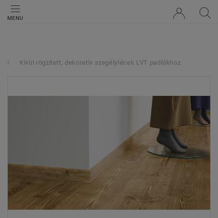
MENU
Kívül rögzített, dekoratív szegélylécek LVT padlókhoz