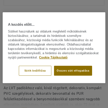
A kezdés előtt...
Sütiket használunk az oldalunk megfelelő működésének
biztosításához, a tartalmak és hirdetések személyre
szabásához, közösségi média funkciók felkínálásához és az
Minden dizájn megtekitése. (200)
oldalunk látogatottságának elemzéséhez. Oldalhasználattal
kapcsolatos információkat is megosztunk a közösségi média
All Accessories
|
Befejező munkák
|
Szegélylécek
területén tevékenykedő, a hirdetési és elemzési szolgáltatásokat
nyújtó partnereinkkel.
Cookie Tájékoztató
Kívül rögzített, dekoratív
szegélylécek LVT padlókhoz -
Sütik beállítása
Összes süti elfogadása
Classic Pine SUNBURNED
Az LVT padlókhoz való, kívül rögzített, dekoratív, kompakt
PVC szegélylécek, dekoratív bevonattal és PUR
felületkezeléssel a benyomódásokkal szembeni nagyobb
ellenállás érdekében. Emellett vízállók is, akár 72 órát is