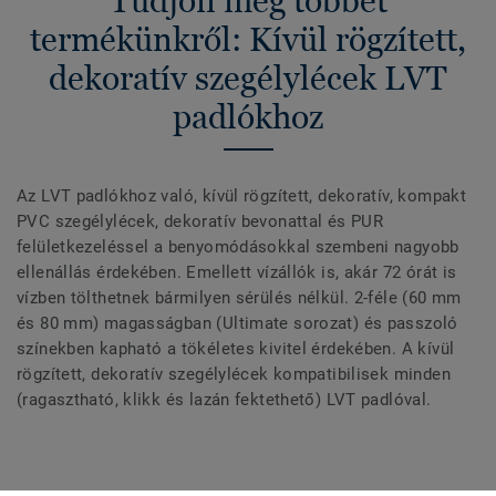
Tudjon meg többet
termékünkről: Kívül rögzített,
dekoratív szegélylécek LVT
padlókhoz
Az LVT padlókhoz való, kívül rögzített, dekoratív, kompakt
PVC szegélylécek, dekoratív bevonattal és PUR
felületkezeléssel a benyomódásokkal szembeni nagyobb
ellenállás érdekében. Emellett vízállók is, akár 72 órát is
vízben tölthetnek bármilyen sérülés nélkül. 2-féle (60 mm
és 80 mm) magasságban (Ultimate sorozat) és passzoló
színekben kapható a tökéletes kivitel érdekében. A kívül
rögzített, dekoratív szegélylécek kompatibilisek minden
(ragasztható, klikk és lazán fektethető) LVT padlóval.