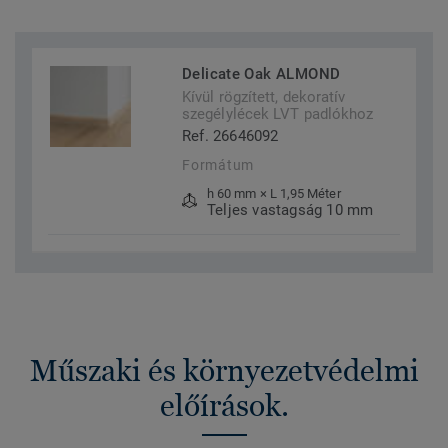
Delicate Oak ALMOND
Kívül rögzített, dekoratív
szegélylécek LVT padlókhoz
Ref. 26646092
Formátum
h 60 mm × L 1,95 Méter
Teljes vastagság 10 mm
Műszaki és környezetvédelmi
előírások.