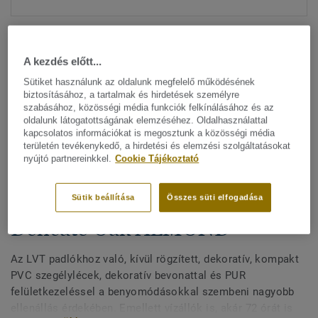
A kezdés előtt...
Sütiket használunk az oldalunk megfelelő működésének
biztosításához, a tartalmak és hirdetések személyre
szabásához, közösségi média funkciók felkínálásához és az
Minden dizájn megtekitése. (200)
oldalunk látogatottságának elemzéséhez. Oldalhasználattal
kapcsolatos információkat is megosztunk a közösségi média
területén tevékenykedő, a hirdetési és elemzési szolgáltatásokat
All Accessories
|
Befejező munkák
|
Szegélylécek
nyújtó partnereinkkel.
Cookie Tájékoztató
Kívül rögzített, dekoratív
szegélylécek LVT padlókhoz -
Sütik beállítása
Összes süti elfogadása
Delicate Oak ALMOND
Az LVT padlókhoz való, kívül rögzített, dekoratív, kompakt
PVC szegélylécek, dekoratív bevonattal és PUR
felületkezeléssel a benyomódásokkal szembeni nagyobb
ellenállás érdekében. Emellett vízállók is, akár 72 órát is