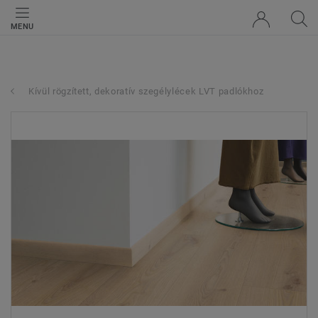
MENU
Kívül rögzített, dekoratív szegélylécek LVT padlókhoz