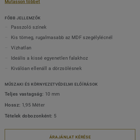
Mutasson többet
vízben tölthetnek bármilyen sérülés nélkül. 2-féle (60 mm
és 80 mm) magasságban (Ultimate sorozat) és passzoló
színekben kapható a tökéletes kivitel érdekében. A kívül
FŐBB JELLEMZŐK
rögzített, dekoratív szegélylécek kompatibilisek minden
Passzoló színek
(ragasztható, klikk és lazán fektethető) LVT padlóval.
Kis tömeg, rugalmasabb az MDF szegélylécnél
Vízhatlan
Ideális a kissé egyenetlen falakhoz
Kiválóan ellenáll a dörzsölésnek
MŰSZAKI ÉS KÖRNYEZETVÉDELMI ELŐÍRÁSOK
Teljes vastagság:
10 mm
Hossz:
1,95 Méter
Tételek dobozonként:
5
ÁRAJÁNLAT KÉRÉSE